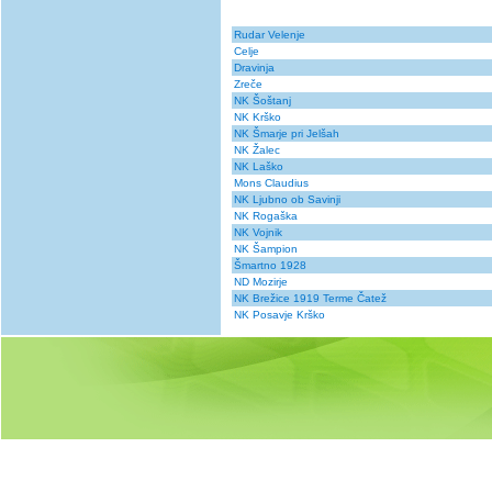
Rudar Velenje
Celje
Dravinja
Zreče
NK Šoštanj
NK Krško
NK Šmarje pri Jelšah
NK Žalec
NK Laško
Mons Claudius
NK Ljubno ob Savinji
NK Rogaška
NK Vojnik
NK Šampion
Šmartno 1928
ND Mozirje
NK Brežice 1919 Terme Čatež
NK Posavje Krško