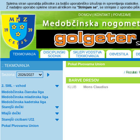
Spletna stran uporablja piškotke za boljšo uporabniško izkušnjo in spremljanja statistike.
Z nadaljno uporabo spletne strani ali klikom na "
Strinjam se
", se strinjate z uporabo piš
DOMOV
|
KONTAKT
|
POVEZAVE
DISCIPLINSKI
SKLEPI VODSTVA
TEKMOVANJA
OBVESTILA
D
SODNIK
TEKMOVANJA
Pokal Pivovarna Union
.: TEKMOVANJA
Rezultati
/
/
Sezona
BARVE DRESOV
2. SML - vzhod
KLUB
Mons Claudius
Medobčinska članska liga
Medobčinska mladinska liga
Medobčinska kadetska liga
Starejši dečki
Mlajši dečki
Starejši cicibani U11
Pokal Pivovarna Union