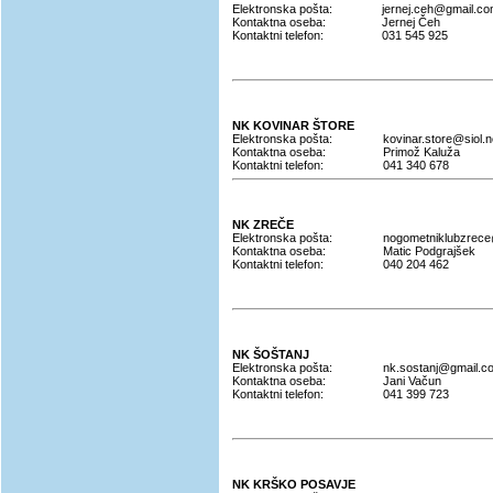
Elektronska pošta:
jernej.ceh@gmail.c
Kontaktna oseba:
Jernej Čeh
Kontaktni telefon:
031 545 925
NK KOVINAR ŠTORE
Elektronska pošta:
kovinar.store@siol.n
Kontaktna oseba:
Primož Kaluža
Kontaktni telefon:
041 340 678
NK ZREČE
Elektronska pošta:
nogometniklubzrec
Kontaktna oseba:
Matic Podgrajšek
Kontaktni telefon:
040 204 462
NK ŠOŠTANJ
Elektronska pošta:
nk.sostanj@gmail.c
Kontaktna oseba:
Jani Vačun
Kontaktni telefon:
041 399 723
NK KRŠKO POSAVJE