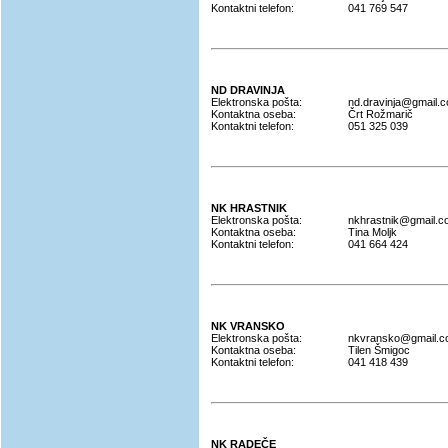
Kontaktni telefon:
041 769 547
ND DRAVINJA
Elektronska pošta:
nd.dravinja@gmail.
Kontaktna oseba:
Črt Rožmarič
Kontaktni telefon:
051 325 039
NK HRASTNIK
Elektronska pošta:
nkhrastnik@gmail.c
Kontaktna oseba:
Tina Moljk
Kontaktni telefon:
041 664 424
NK VRANSKO
Elektronska pošta:
nkvransko@gmail.
Kontaktna oseba:
Tilen Šmigoc
Kontaktni telefon:
041 418 439
NK RADEČE