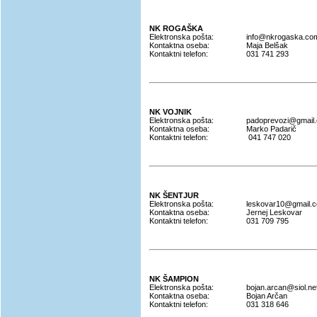
NK ROGAŠKA
Elektronska pošta:
info@nkrogaska.co
Kontaktna oseba:
Maja Belšak
Kontaktni telefon:
031 741 293
NK VOJNIK
Elektronska pošta:
padoprevozi@gmail
Kontaktna oseba:
Marko Padarič
Kontaktni telefon:
041 747 020
NK ŠENTJUR
Elektronska pošta:
leskovar10@gmail.
Kontaktna oseba:
Jernej Leskovar
Kontaktni telefon:
031 709 795
NK ŠAMPION
Elektronska pošta:
bojan.arcan@siol.ne
Kontaktna oseba:
Bojan Arčan
Kontaktni telefon:
031 318 646