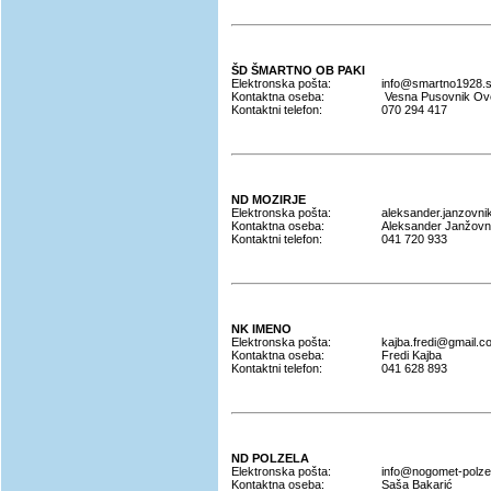
ŠD ŠMARTNO OB PAKI
Elektronska pošta:
info@smartno1928.s
Kontaktna oseba:
Vesna Pusovnik Ov
Kontaktni telefon:
070 294 417
ND MOZIRJE
Elektronska pošta:
aleksander.janzovn
Kontaktna oseba:
Aleksander Janžovn
Kontaktni telefon:
041 720 933
NK IMENO
Elektronska pošta:
kajba.fredi@gmail.c
Kontaktna oseba:
Fredi Kajba
Kontaktni telefon:
041 628 893
ND POLZELA
Elektronska pošta:
info@nogomet-polzel
Kontaktna oseba:
Saša Bakarić