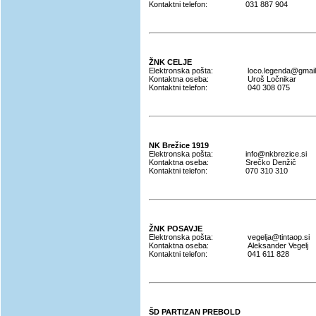
Kontaktni telefon:
031 887 904
ŽNK CELJE
Elektronska pošta:
loco.legenda@gmai
Kontaktna oseba:
Uroš Ločnikar
Kontaktni telefon:
040 308 075
NK Brežice 1919
Elektronska pošta:
info@nkbrezice.si
Kontaktna oseba:
Srečko Denžič
Kontaktni telefon:
070 310 310
ŽNK POSAVJE
Elektronska pošta:
vegelja@tintaop.si
Kontaktna oseba:
Aleksander Vegelj
Kontaktni telefon:
041 611 828
ŠD PARTIZAN PREBOLD