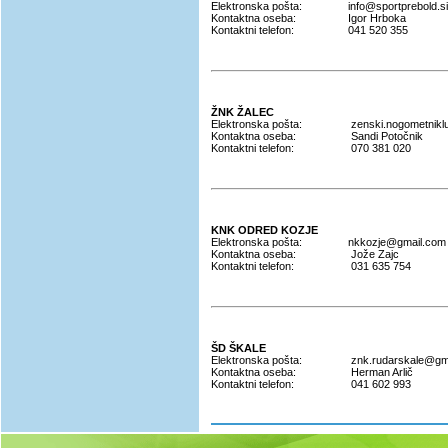
Elektronska pošta:
info@sportprebold.si
Kontaktna oseba:
Igor Hrboka
Kontaktni telefon:
041 520 355
ŽNK ŽALEC
Elektronska pošta:
zenski.nogometnikl
Kontaktna oseba:
Sandi Potočnik
Kontaktni telefon:
070 381 020
KNK ODRED KOZJE
Elektronska pošta:
nkkozje@gmail.com
Kontaktna oseba:
Jože Zajc
Kontaktni telefon:
031 635 754
ŠD ŠKALE
Elektronska pošta:
znk.rudarskale@gm
Kontaktna oseba:
Herman Arlič
Kontaktni telefon:
041 602 993