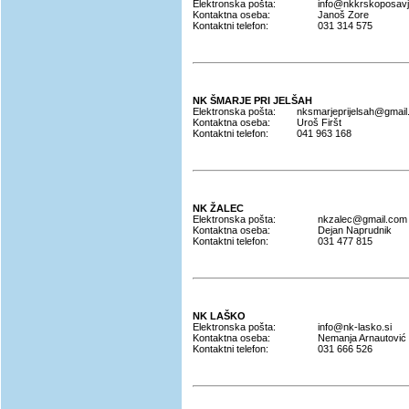
Elektronska pošta:
info@nkkrskoposav
Kontaktna oseba:
Janoš Zore
Kontaktni telefon:
031 314 575
NK ŠMARJE PRI JELŠAH
Elektronska pošta:
nksmarjeprijelsah@gmai
Kontaktna oseba:
Uroš Firšt
Kontaktni telefon:
041 963 168
NK ŽALEC
Elektronska pošta:
nkzalec@gmail.com
Kontaktna oseba:
Dejan Naprudnik
Kontaktni telefon:
031 477 815
NK LAŠKO
Elektronska pošta:
info@nk-lasko.si
Kontaktna oseba:
Nemanja Arnautović
Kontaktni telefon:
031 666 526