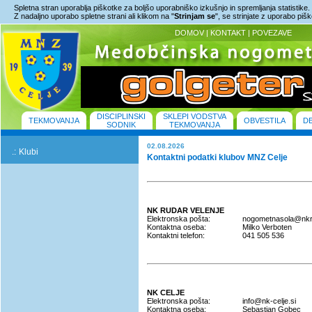
Spletna stran uporablja piškotke za boljšo uporabniško izkušnjo in spremljanja statistike.
Z nadaljno uporabo spletne strani ali klikom na "
Strinjam se
", se strinjate z uporabo piš
DOMOV
|
KONTAKT
|
POVEZAVE
DISCIPLINSKI
SKLEPI VODSTVA
TEKMOVANJA
OBVESTILA
D
SODNIK
TEKMOVANJA
02.08.2026
.:
Klubi
Kontaktni podatki klubov MNZ Celje
NK RUDAR VELENJE
Elektronska pošta:
nogometnasola@nkru
Kontaktna oseba:
Milko Verboten
Kontaktni telefon:
041 505 536
NK CELJE
Elektronska pošta:
info@nk-celje.si
Kontaktna oseba:
Sebastjan Gobec