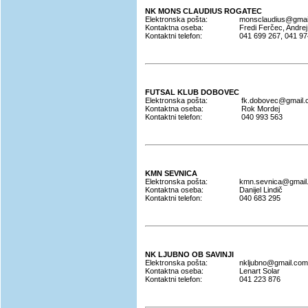
NK MONS CLAUDIUS ROGATEC
Elektronska pošta:
monsclaudius@gmail
Kontaktna oseba:
Fredi Ferčec, Andrej
Kontaktni telefon:
041 699 267, 041 97
FUTSAL KLUB DOBOVEC
Elektronska pošta:
fk.dobovec@gmail.
Kontaktna oseba:
Rok Mordej
Kontaktni telefon:
040 993 563
KMN SEVNICA
Elektronska pošta:
kmn.sevnica@gmail
Kontaktna oseba:
Danijel Lindič
Kontaktni telefon:
040 683 295
NK LJUBNO OB SAVINJI
Elektronska pošta:
nkljubno@gmail.com
Kontaktna oseba:
Lenart Solar
Kontaktni telefon:
041 223 876