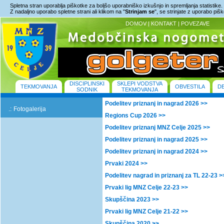
Spletna stran uporablja piškotke za boljšo uporabniško izkušnjo in spremljanja statistike.
Z nadaljno uporabo spletne strani ali klikom na "
Strinjam se
", se strinjate z uporabo piš
DOMOV
|
KONTAKT
|
POVEZAVE
DISCIPLINSKI
SKLEPI VODSTVA
TEKMOVANJA
OBVESTILA
D
SODNIK
TEKMOVANJA
Podelitev priznanj in nagrad 2026 >>
.:
Fotogalerija
Regions Cup 2026 >>
Podelitev priznanj MNZ Celje 2025 >>
Podelitev priznanj in nagrad 2025 >>
Podelitev priznanj in nagrad 2024 >>
Prvaki 2024 >>
Podelitev nagrad in priznanj za TL 22-23 >
Prvaki lig MNZ Celje 22-23 >>
Skupščina 2023 >>
Prvaki lig MNZ Celje 21-22 >>
Skupščina 2020 >>