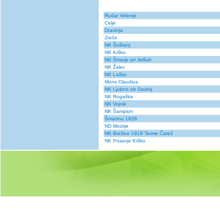
Rudar Velenje
Celje
Dravinja
Zreče
NK Šoštanj
NK Krško
NK Šmarje pri Jelšah
NK Žalec
NK Laško
Mons Claudius
NK Ljubno ob Savinji
NK Rogaška
NK Vojnik
NK Šampion
Šmartno 1928
ND Mozirje
NK Brežice 1919 Terme Čatež
NK Posavje Krško