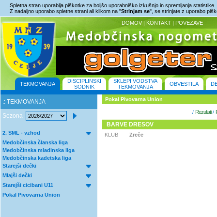
Spletna stran uporablja piškotke za boljšo uporabniško izkušnjo in spremljanja statistike.
Z nadaljno uporabo spletne strani ali klikom na "
Strinjam se
", se strinjate z uporabo piš
DOMOV
|
KONTAKT
|
POVEZAVE
DISCIPLINSKI
SKLEPI VODSTVA
TEKMOVANJA
OBVESTILA
D
SODNIK
TEKMOVANJA
Pokal Pivovarna Union
.: TEKMOVANJA
Rezultati
/
/
Sezona
BARVE DRESOV
2. SML - vzhod
KLUB
Zreče
Medobčinska članska liga
Medobčinska mladinska liga
Medobčinska kadetska liga
Starejši dečki
Mlajši dečki
Starejši cicibani U11
Pokal Pivovarna Union