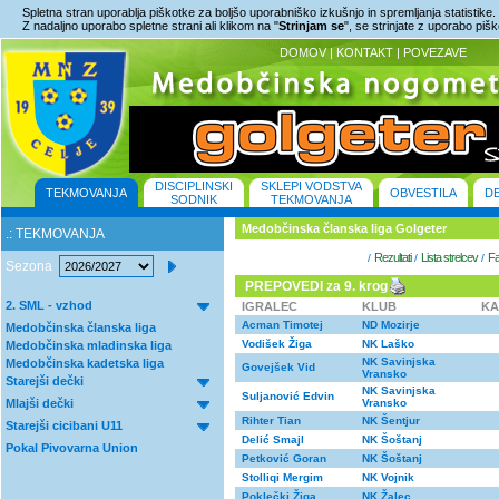
Spletna stran uporablja piškotke za boljšo uporabniško izkušnjo in spremljanja statistike.
Z nadaljno uporabo spletne strani ali klikom na "
Strinjam se
", se strinjate z uporabo piš
DOMOV
|
KONTAKT
|
POVEZAVE
DISCIPLINSKI
SKLEPI VODSTVA
TEKMOVANJA
OBVESTILA
D
SODNIK
TEKMOVANJA
Medobčinska članska liga Golgeter
.: TEKMOVANJA
Rezultati
Lista strelcev
Fa
/
/
/
Sezona
PREPOVEDI za 9. krog
2. SML - vzhod
IGRALEC
KLUB
KA
Acman Timotej
ND Mozirje
Medobčinska članska liga
Vodišek Žiga
NK Laško
Medobčinska mladinska liga
NK Savinjska
Medobčinska kadetska liga
Govejšek Vid
Vransko
Starejši dečki
NK Savinjska
Suljanović Edvin
Mlajši dečki
Vransko
Rihter Tian
NK Šentjur
Starejši cicibani U11
Delić Smajl
NK Šoštanj
Pokal Pivovarna Union
Petković Goran
NK Šoštanj
Stolliqi Mergim
NK Vojnik
Poklečki Žiga
NK Žalec