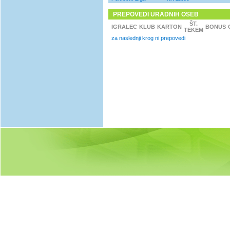
PREPOVEDI URADNIH OSEB
ŠT.
IGRALEC
KLUB
KARTON
BONUS
TEKEM
za naslednji krog ni prepovedi