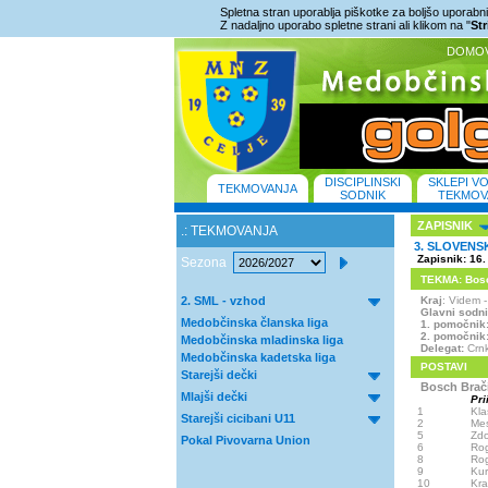
Spletna stran uporablja piškotke za boljšo uporabniš
Z nadaljno uporabo spletne strani ali klikom na "
St
DOMO
DISCIPLINSKI
SKLEPI V
TEKMOVANJA
SODNIK
TEKMOV
ZAPISNIK
.: TEKMOVANJA
3. SLOVENS
Zapisnik: 16.
Sezona
TEKMA: Bosch
2. SML - vzhod
Kraj
: Videm 
Glavni sodn
Medobčinska članska liga
1. pomočnik
2. pomočnik
Medobčinska mladinska liga
Delegat:
Crnk
Medobčinska kadetska liga
POSTAVI
Starejši dečki
Bosch Brač
Mlajši dečki
Pri
1
Kla
Starejši cicibani U11
2
Mes
5
Zdo
Pokal Pivovarna Union
6
Rog
8
Ro
9
Kur
10
Kra