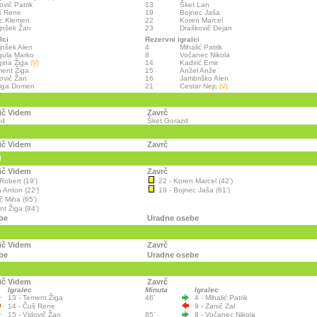
ovič Patrik
13
Šket Lan
š Rene
19
Bojnec Jaša
c Klemen
22
Koren Marcel
jnšek Žan
23
Draškovič Dejan
lci
Rezervni igralci
jnšek Alen
4
Mihalić Patrik
ula Marko
8
Vočanec Nikola
gina Žiga
14
Kadirić Emir
(V)
ent Žiga
15
Anžel Anže
ovič Žan
16
Jambriško Alen
liga Domen
21
Cestar Nejc
(V)
ič Videm
Zavrč
zd
Šket Gorazd
ič Videm
Zavrč
I
ič Videm
Zavrč
Robert (19')
22 - Koren Marcel (42')
 Anton (22')
19 - Bojnec Jaša (61')
č Miha (65')
t Žiga (84')
be
Uradne osebe
ič Videm
Zavrč
be
Uradne osebe
ič Videm
Zavrč
Igralec
Minuta
Igralec
13 - Tement Žiga
46'
4 - Mihalić Patrik
14 - Čuš Rene
9 - Zanič Zal
15 - Vidovič Žan
85'
8 - Vočanec Nikola