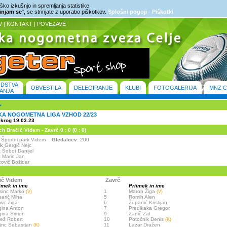
ko izkušnjo in spremljanja statistike.
rinjam se
", se strinjate z uporabo piškotkov.
Splošni pogoji - Piškotki
V
|
KONTAKT
|
POVEZAVE
ODSTVA
OBVESTILA
DELEGIRANJE
KLUBI
FOTOGALERIJA
MNZ C
ANJA
KA NOGOMETNA LIGA VZHOD 22/23
 krog 19.03.23
 Bračič Videm - Zavrč 0 : 0 (0 : 0)
- Športni park Videm
Gledalcev
: 200
ik
Gergič Nejc
:
Šobot Danijel
:
Marin Jan
ovič Božidar
ič Videm
Zavrč
imek in ime
Priimek in ime
sinc Marko
1
Maroh Žiga
(V)
(V)
arič Miha
5
Romih Alen
vc Žiga
6
Županić Kristijan
ina Anton
7
Predikaka Gregor
gina Simon
9
Zanič Zal
ež Robert
10
Potočnik Denis
(K)
jnc Sebastjan
11
Lazar Dražen
(K)