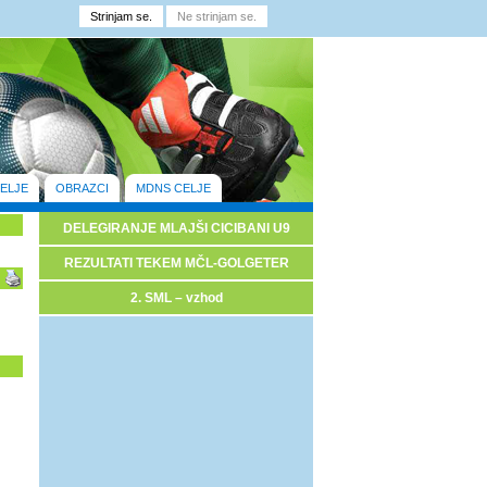
ELJE
OBRAZCI
MDNS CELJE
DELEGIRANJE MLAJŠI CICIBANI U9
REZULTATI TEKEM MČL-GOLGETER
2. SML – vzhod