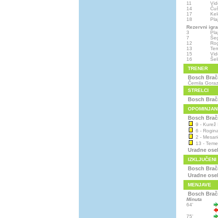
11
Vid
14
Ču
17
Kel
18
Pla
Rezervni igra
3
Pla
7
Šeg
12
Ro
13
Tem
15
Vid
16
Še
TRENER
Bosch Brač
Černila Gora
STRELCI
Bosch Brač
OPOMINJAN
Bosch Brač
9 - Kurež 
6 - Rogina
2 - Mesari
13 - Temen
Uradne ose
IZKLJUČENI
Bosch Brač
Uradne ose
MENJAVE
Bosch Brač
Minuta
64'
75'