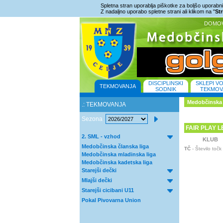
Spletna stran uporablja piškotke za boljšo uporabniš
Z nadaljno uporabo spletne strani ali klikom na "
St
DOMO
DISCIPLINSKI
SKLEPI V
TEKMOVANJA
SODNIK
TEKMOV
Medobčinska 
.: TEKMOVANJA
Sezona
FAIR PLAY L
2. SML - vzhod
KLUB
Medobčinska članska liga
TČ
- Število točk
Medobčinska mladinska liga
Medobčinska kadetska liga
Starejši dečki
Mlajši dečki
Starejši cicibani U11
Pokal Pivovarna Union