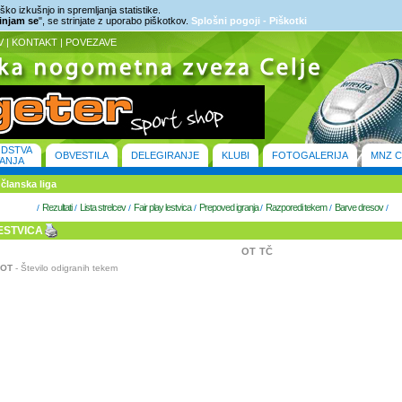
ko izkušnjo in spremljanja statistike.
rinjam se
", se strinjate z uporabo piškotkov.
Splošni pogoji - Piškotki
V
|
KONTAKT
|
POVEZAVE
ODSTVA
OBVESTILA
DELEGIRANJE
KLUBI
FOTOGALERIJA
MNZ C
ANJA
članska liga
Rezultati
Lista strelcev
Fair play lestvica
Prepoved igranja
Razporedi tekem
Barve dresov
/
/
/
/
/
/
/
ESTVICA
OT
TČ
OT
- Število odigranih tekem