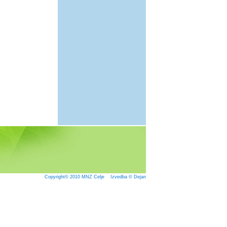
Copyright© 2010
MNZ Celje
Izvedba © Dejan