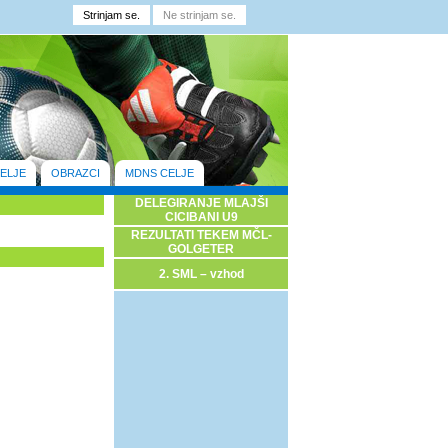
ELJE
OBRAZCI
MDNS CELJE
DELEGIRANJE MLAJŠI
CICIBANI U9
REZULTATI TEKEM MČL-
GOLGETER
2. SML – vzhod