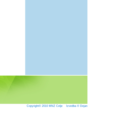
Copyright© 2010
MNZ Celje
Izvedba © Dejan