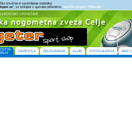
ko izkušnjo in spremljanja statistike.
rinjam se
", se strinjate z uporabo piškotkov.
Splošni pogoji - Piškotki
V
|
KONTAKT
|
POVEZAVE
ODSTVA
OBVESTILA
DELEGIRANJE
KLUBI
FOTOGALERIJA
MNZ C
ANJA