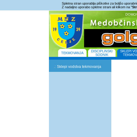
Spletna stran uporablja piškotke za boljšo uporabniš
Z nadaljno uporabo spletne strani ali klikom na "
St
DOMO
DISCIPLINSKI
SKLEPI V
TEKMOVANJA
SODNIK
TEKMOV
.:
Sklepi vodstva tekmovanja