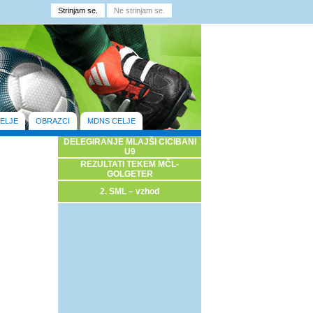
ELJE
OBRAZCI
MDNS CELJE
DELEGIRANJE MLAJŠI CICIBANI
U9
REZULTATI TEKEM MČL-
GOLGETER
2. SML – vzhod