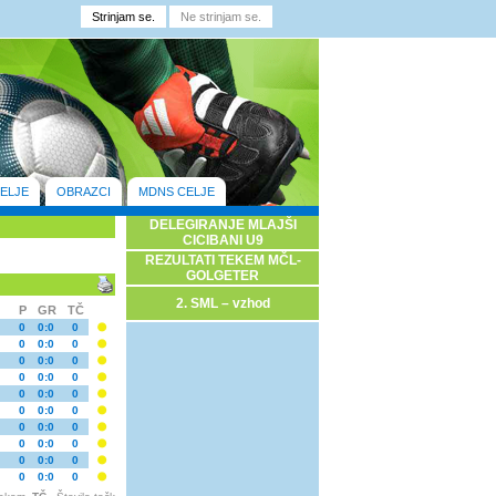
ELJE
OBRAZCI
MDNS CELJE
DELEGIRANJE MLAJŠI
CICIBANI U9
REZULTATI TEKEM MČL-
GOLGETER
2. SML – vzhod
P
GR
TČ
0
0:0
0
0
0:0
0
0
0:0
0
0
0:0
0
0
0:0
0
0
0:0
0
0
0:0
0
0
0:0
0
0
0:0
0
0
0:0
0