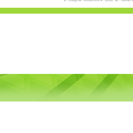
Z
- zmaga
N
- neodločeno
P
- poraz
ŠT
- Število