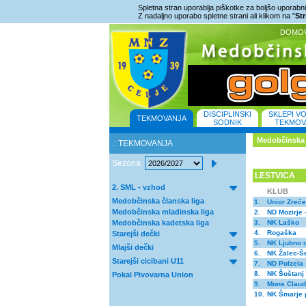
Spletna stran uporablja piškotke za boljšo uporabniš
Z nadaljno uporabo spletne strani ali klikom na "
St
DOMO
DISCIPLINSKI
SKLEPI V
TEKMOVANJA
SODNIK
TEKMOV
Medobčinska 
.: TEKMOVANJA
Sezona
LESTVICA
2. SML - vzhod
KLUB
Medobčinska članska liga
1.
Unior Zreče
Medobčinska mladinska liga
2.
ND Mozirje 
Medobčinska kadetska liga
3.
NK Laško
4.
Rogaška
Starejši dečki
5.
NK Ljubno o
Mlajši dečki
6.
NK Žalec-Še
Starejši cicibani U11
7.
ND Polzela 
8.
NK Šoštanj
Pokal Pivovarna Union
9.
Mons Claud
10.
NK Šmarje 