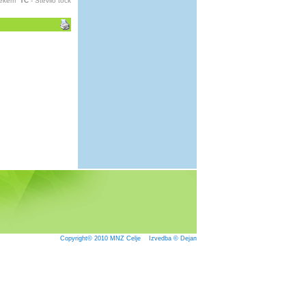
 tekem
TČ
- Število točk
Copyright© 2010
MNZ Celje
Izvedba © Dejan