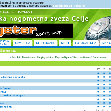
ko izkušnjo in spremljanja statistike.
rinjam se
", se strinjate z uporabo piškotkov.
Splošni pogoji - Piškotki
V
|
KONTAKT
|
POVEZAVE
ODSTVA
OBVESTILA
DELEGIRANJE
KLUBI
FOTOGALERIJA
MNZ C
ANJA
članska liga
Rezultati
Lista strelcev
Fair play lestvica
Prepoved igranja
Razporedi tekem
Barve dresov
/
/
/
/
/
/
/
ŠT
Z
N
0
0
0
- Združena Savinjska
0
0
0
0
0
0
0
0
0
b Savinji
0
0
0
ntjur
0
0
0
- Združena Savinjska
0
0
0
0
0
0
ius
0
0
0
pri Jelšah
0
0
0