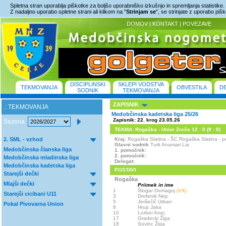
Spletna stran uporablja piškotke za boljšo uporabniško izkušnjo in spremljanja statistike.
Z nadaljno uporabo spletne strani ali klikom na "
Strinjam se
", se strinjate z uporabo piš
DOMOV
|
KONTAKT
|
POVEZAVE
DISCIPLINSKI
SKLEPI VODSTVA
TEKMOVANJA
OBVESTILA
D
SODNIK
TEKMOVANJA
ZAPISNIK
.: TEKMOVANJA
Medobčinska kadetska liga 25/26
Zapisnik: 22. krog 23.05.26
Sezona
TEKMA: Rogaška - Unior Zreče 12 : 0 (9 : 0)
2. SML - vzhod
Kraj
: Rogaška Slatina - ŠC Rogaška Slatina -
Glavni sodnik
Turk Anamari Lia
Medobčinska članska liga
1. pomočnik:
2. pomočnik:
Medobčinska mladinska liga
Delegat:
Medobčinska kadetska liga
POSTAVI
Starejši dečki
Rogaška
Mlajši dečki
Priimek in ime
1
Šlogar Domagoj
(V,K)
Starejši cicibani U11
3
Drofenik Nejc
5
Jeršečič Urban
Pokal Pivovarna Union
6
Hrup Jaka
10
Lorber Anej
17
Gradecki Žiga
18
Sovinc Žiga