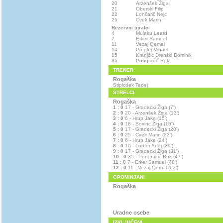
20
Arzenšek Žiga
21
Oberski Filip
22
Lončarič Nejc
25
Cvek Marin
Rezervni igralci
4
Mulaku Leard
7
Erker Samuel
11
Vezaj Qemal
14
Preglej Mihael
15
Kranjčić Drenški Dominik
35
Pongračić Rok
TRENER
Rogaška
Stiplošek Tadej
STRELCI
Rogaška
1 : 0
17 - Gradecki Žiga (7')
2 : 0
20 - Arzenšek Žiga (13')
3 : 0
6 - Hrup Jaka (15')
4 : 0
18 - Sovinc Žiga (16')
5 : 0
17 - Gradecki Žiga (20')
6 : 0
25 - Cvek Marin (22')
7 : 0
6 - Hrup Jaka (24')
8 : 0
10 - Lorber Anej (29')
9 : 0
17 - Gradecki Žiga (31')
10 : 0
35 - Pongračić Rok (47')
11 : 0
7 - Erker Samuel (48')
12 : 0
11 - Vezaj Qemal (62')
OPOMINJANI
Rogaška
Uradne osebe
IZKLJUČENI