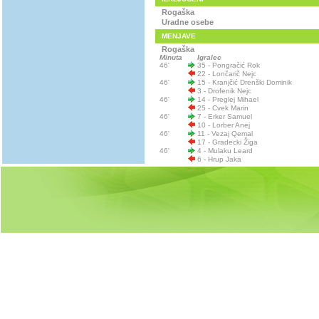
Rogaška
Uradne osebe
MENJAVE
Rogaška
Minuta
Igralec
46'
35 - Pongračić Rok
22 - Lončarič Nejc
46'
15 - Kranjčić Drenški Dominik
3 - Drofenik Nejc
46'
14 - Preglej Mihael
25 - Cvek Marin
46'
7 - Erker Samuel
10 - Lorber Anej
46'
11 - Vezaj Qemal
17 - Gradecki Žiga
46'
4 - Mulaku Leard
6 - Hrup Jaka