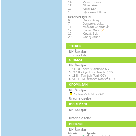
14
Vidmar Izidor
17
Dimec Anej
18
Kolar Lan
19
Kljevković Nikola
Rezervni igralci
6
Ratajc Anej
7
Josipović Luka
11
Muškatevc Matevž
12
Kovač Matic
(V)
15
Kovač Svit
20
Čadej Jakob
TRENER
NK Šentjur
Turnšek Urh
STRELCI
NK Šentjur
1 : 1
10 - Žekar Santiago (27')
3 : 2
19 - Kljevković Nikola (53')
4 : 2
8 - Turnšek Toni (66')
5 : 3
11 - Muškatevc Matevž (79')
OPOMINJANI
NK Šentjur
3 - Kačičnik Miha (34')
Uradne osebe
IZKLJUČENI
NK Šentjur
Uradne osebe
MENJAVE
NK Šentjur
Minuta
Igralec