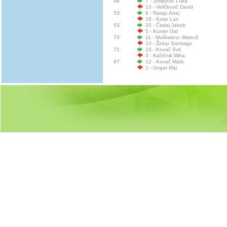
46'
7 - Josipović Luka
13 - Veličkovič David
53'
6 - Ratajc Anej
18 - Kolar Lan
53'
20 - Čadej Jakob
5 - Kumer Gal
70'
11 - Muškatevc Matevž
10 - Žekar Santiago
71'
15 - Kovač Svit
3 - Kačičnik Miha
87'
12 - Kovač Matic
1 - Ungar Maj