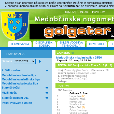
Spletna stran uporablja piškotke za boljšo uporabniško izkušnjo in spremljanja statistike.
Z nadaljno uporabo spletne strani ali klikom na "
Strinjam se
", se strinjate z uporabo piš
DOMOV
|
KONTAKT
|
POVEZAVE
DISCIPLINSKI
SKLEPI VODSTVA
TEKMOVANJA
OBVESTILA
D
SODNIK
TEKMOVANJA
ZAPISNIK
.: TEKMOVANJA
Medobčinska mladinska liga 25/26
Zapisnik: 20. krog 24.05.26
Sezona
TEKMA: NK Šentjur - Unior Zreče 5 : 3 (2 : 2)
2. SML - vzhod
Kraj
: Zreče - Igrišče Zreče
Gledalcev
: 50
Glavni sodnik
Šašivarević Ermin
Medobčinska članska liga
1. pomočnik:
Knez Aljaž
2. pomočnik:
Golež Aljaž
Medobčinska mladinska liga
Delegat:
Medobčinska kadetska liga
POSTAVI
Starejši dečki
NK Šentjur
Mlajši dečki
Priimek in ime
1
Ungar Maj
(V)
Starejši cicibani U11
3
Kačičnik Miha
5
Kumer Gal
Pokal Pivovarna Union
8
Turnšek Toni
9
Tržan Gal
(K)
10
Žekar Santiago
13
Veličkovič David