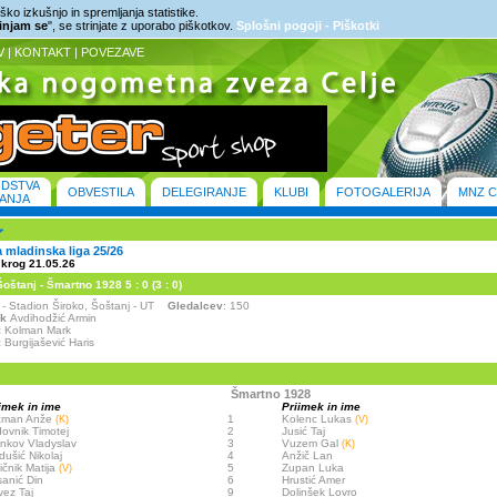
ko izkušnjo in spremljanja statistike.
rinjam se
", se strinjate z uporabo piškotkov.
Splošni pogoji - Piškotki
V
|
KONTAKT
|
POVEZAVE
ODSTVA
OBVESTILA
DELEGIRANJE
KLUBI
FOTOGALERIJA
MNZ C
ANJA
mladinska liga 25/26
 krog 21.05.26
štanj - Šmartno 1928 5 : 0 (3 : 0)
j - Stadion Široko, Šoštanj - UT
Gledalcev
: 150
ik
Avdihodžić Armin
:
Kolman Mark
:
Burgijašević Haris
Šmartno 1928
imek in ime
Priimek in ime
icman Anže
1
Kolenc Lukas
(K)
(V)
ovnik Timotej
2
Jusić Taj
nkov Vladyslav
3
Vuzem Gal
(K)
dušić Nikolaj
4
Anžič Lan
ičnik Matija
5
Zupan Luka
(V)
anić Din
6
Hrustić Amer
ez Taj
9
Dolinšek Lovro