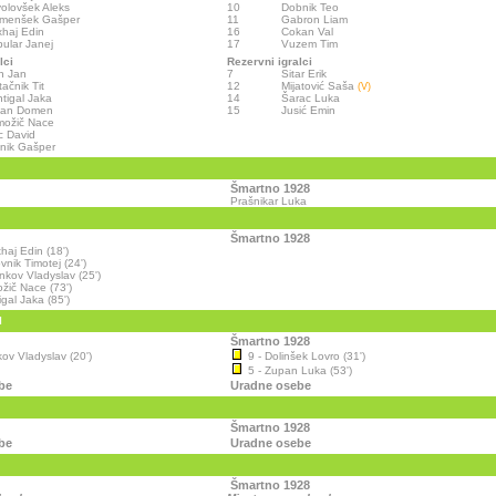
olovšek Aleks
10
Dobnik Teo
emenšek Gašper
11
Gabron Liam
haj Edin
16
Cokan Val
ular Janej
17
Vuzem Tim
lci
Rezervni igralci
h Jan
7
Sitar Erik
tačnik Tit
12
Mijatović Saša
(V)
tigal Jaka
14
Šarac Luka
van Domen
15
Jusić Emin
možič Nace
c David
nik Gašper
Šmartno 1928
Prašnikar Luka
Šmartno 1928
haj Edin (18')
vnik Timotej (24')
nkov Vladyslav (25')
ožič Nace (73')
igal Jaka (85')
I
Šmartno 1928
ov Vladyslav (20')
9 - Dolinšek Lovro (31')
5 - Zupan Luka (53')
be
Uradne osebe
Šmartno 1928
be
Uradne osebe
Šmartno 1928