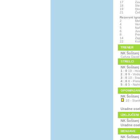
17
Zav
18
Sl
19
Hox
21
Čeb
Rezervni igra
2
Me
4
Ver
5
Nah
6
Ju
8
Pri
14
Zaj
22
Kot
TRENER
NK Šoštanj
Cafuta David
STRELCI
NK Šoštanj
1 : 0
19 - Hox
2 : 0
9 - Vodo
3 : 0
10 - Sta
4 : 0
8 - Prim
5 : 0
5 - Naht
OPOMINJAN
NK Šoštanj
10 - Stank
Uradne ose
IZKLJUČENI
NK Šoštanj
Uradne ose
MENJAVE
NK Šoštanj