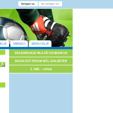
ELJE
OBRAZCI
MDNS CELJE
DELEGIRANJE MLAJŠI CICIBANI U9
REZULTATI TEKEM MČL-GOLGETER
2. SML – vzhod