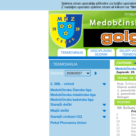
Spletna stran uporablja piškotke za boljšo uporabniš
Z nadaljno uporabo spletne strani ali klikom na "
St
DOMO
DISCIPLINSKI
SKLEPI V
TEKMOVANJA
SODNIK
TEKMOV
ZAPISNIK
.: TEKMOVANJA
Medobčinska 
Zapisnik: 20.
Sezona
TEKMA: NK Šo
2. SML - vzhod
Kraj
: Šoštan
Glavni sodn
Medobčinska članska liga
1. pomočnik
2. pomočnik
Medobčinska mladinska liga
Delegat:
Medobčinska kadetska liga
POSTAVI
Starejši dečki
NK Šoštanj
Mlajši dečki
Pri
3
Br
Starejši cicibani U11
9
Vod
10
Sta
Pokal Pivovarna Union
11
Vla
12
Gol
15
Has
16
Gav