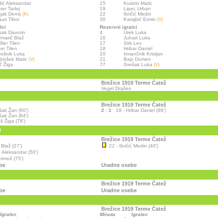
ić Aleksandar
15
Kustrin Matic
er Tadej
19
Lipec Urban
jak Denis
22
Ibričić Medin
(K)
us Tibor
30
Karajbić Ermin
(V)
lci
Rezervni igralci
ak Davorin
4
Urek Luka
marič Blaž
16
Juhart Luka
šler Tilen
17
Sirk Lev
er Tilen
18
Hribar Daniel
vošnik Luka
20
Irmančnik Kristjan
binšek Matic
21
Bajs Domen
(V)
č Žiga
77
Grešak Luka
(V)
Brežice 1919 Terme Čatež
Vegel Dražen
Brežice 1919 Terme Čatež
šak Žan (60')
2 : 1
18 - Hribar Daniel (68')
šak Žan (64')
š Žiga (78')
I
Brežice 1919 Terme Čatež
 Blaž (27')
22 - Ibričić Medin (40')
 Aleksandar (50')
rimož (75')
be
Uradne osebe
Brežice 1919 Terme Čatež
be
Uradne osebe
Brežice 1919 Terme Čatež
Igralec
Minuta
Igralec