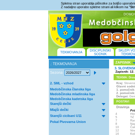
Spletna stran uporablja piškotke za boljšo uporabniš
Z nadaljno uporabo spletne strani ali klikom na "
St
DOMO
DISCIPLINSKI
SKLEPI V
TEKMOVANJA
SODNIK
TEKMOV
ZAPISNIK
.: TEKMOVANJA
3. SLOVENS
Zapisnik: 12.
Sezona
TEKMA: Dravi
2. SML - vzhod
Kraj
: Slove
Glavni sodn
Medobčinska članska liga
1. pomočnik
2. pomočnik
Medobčinska mladinska liga
Delegat:
Germ
Medobčinska kadetska liga
POSTAVI
Starejši dečki
Dravinja
Mlajši dečki
Pri
4
Hre
Starejši cicibani U11
5
Tič
7
Ra
Pokal Pivovarna Union
8
Nap
10
Čak
12
Vo
16
Kol