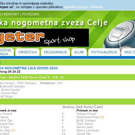
ko izkušnjo in spremljanja statistike.
rinjam se
", se strinjate z uporabo piškotkov.
Splošni pogoji - Piškotki
V
|
KONTAKT
|
POVEZAVE
ODSTVA
OBVESTILA
DELEGIRANJE
KLUBI
FOTOGALERIJA
MNZ C
ANJA
KA NOGOMETNA LIGA VZHOD 22/23
 krog 29.10.22
nja - Brežice 1919 Terme Čatež 3 : 1 (0 : 0)
nske Konjice - ŠRC Dobrava
Gledalcev
: 100
ik
Novarlić Damjan
:
Šobot Danijel
:
Gonza Nejc
ič Dejan
Brežice 1919 Terme Čatež
imek in ime
Priimek in ime
n Primož
3
Vidmar Primož
 Jakob
5
Dimitrovski Peter
(K)
mšak Žan
6
Božić Kristijan
otnik Žan
7
Črpič Jakob
š Žiga
8
Hervol Jaka
vko Nejc
10
Matos Leonardo
(V)
ar Blaž
14
Cerjak Nik