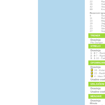
22
Rad
26
Gab
42
Vez
99
Kna
Rezervni igra
9
Gos
11
Rož
14
Maj
19
Jag
21
Pri
23
Skr
27
Soj
TRENER
Dravinja
Flis Damjan
STRELCI
Dravinja
1 : 0
7 - Ram
2 : 0
7 - Ram
3 : 1
10 - Čak
OPOMINJAN
Dravinja
16 - Kolar
22 - Radić
4 - Hren P
Uradne ose
IZKLJUČENI
Dravinja
Uradne ose
MENJAVE
Dravinja
Minuta