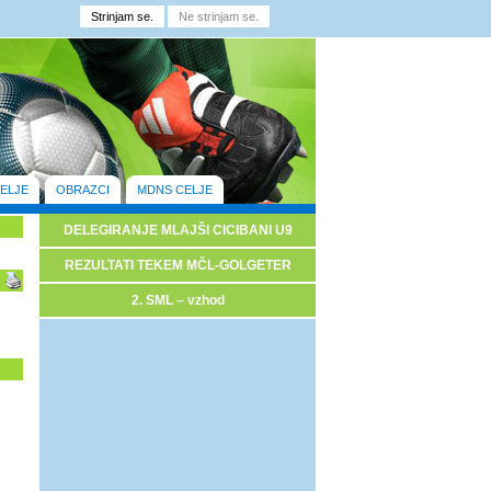
ELJE
OBRAZCI
MDNS CELJE
DELEGIRANJE MLAJŠI CICIBANI U9
REZULTATI TEKEM MČL-GOLGETER
2. SML – vzhod