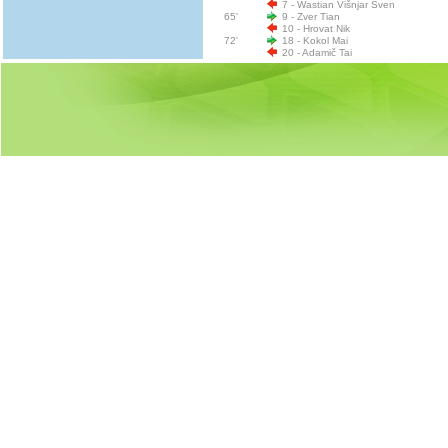
7 - Wastian Višnjar Sven
65'
9 - Zver Tian
10 - Hrovat Nik
72'
18 - Kokol Mai
20 - Adamič Tai