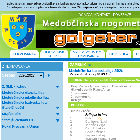
Spletna stran uporablja piškotke za boljšo uporabniško izkušnjo in spremljanja statistike.
Z nadaljno uporabo spletne strani ali klikom na "
Strinjam se
", se strinjate z uporabo piš
DOMOV
|
KONTAKT
|
POVEZAVE
DISCIPLINSKI
SKLEPI VODSTVA
TEKMOVANJA
OBVESTILA
D
SODNIK
TEKMOVANJA
ZAPISNIK
.: TEKMOVANJA
Medobčinska kadetska liga 25/26
Zapisnik: 4. krog 20.09.25
Sezona
TEKMA: Unior Zreče - NK Žalec - Združena Savi
2. SML - vzhod
Kraj
: Zreče - Igrišče Zreče
Gledalcev
: 20
Glavni sodnik
Ramić Amar
Medobčinska članska liga
1. pomočnik:
2. pomočnik:
Medobčinska mladinska liga
Delegat:
Medobčinska kadetska liga
POSTAVI
Starejši dečki
Unior Zreče
Mlajši dečki
Priimek in ime
1
Kuk Žan
(V)
Starejši cicibani U11
2
Garibović Najdin
3
Topolšek Žiga
Pokal Pivovarna Union
4
Ganziti Lukas
5
Dedić Dženan
6
Repnik Ožbej
7
Wastian Višnjar Sven