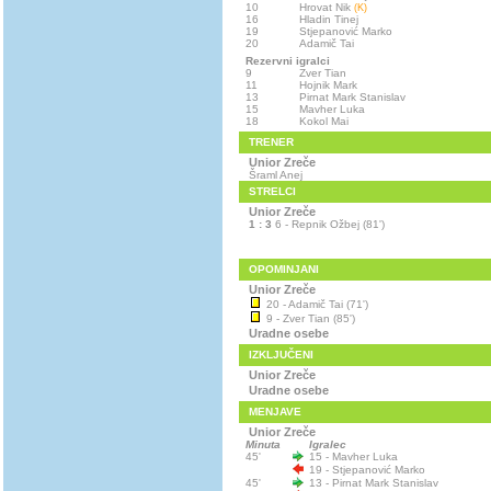
10
Hrovat Nik
(K)
16
Hladin Tinej
19
Stjepanović Marko
20
Adamič Tai
Rezervni igralci
9
Zver Tian
11
Hojnik Mark
13
Pirnat Mark Stanislav
15
Mavher Luka
18
Kokol Mai
TRENER
Unior Zreče
Šraml Anej
STRELCI
Unior Zreče
1 : 3
6 - Repnik Ožbej (81')
OPOMINJANI
Unior Zreče
20 - Adamič Tai (71')
9 - Zver Tian (85')
Uradne osebe
IZKLJUČENI
Unior Zreče
Uradne osebe
MENJAVE
Unior Zreče
Minuta
Igralec
45'
15 - Mavher Luka
19 - Stjepanović Marko
45'
13 - Pirnat Mark Stanislav