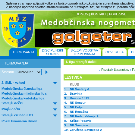
Spletna stran uporablja piškotke za boljšo uporabniško izkušnjo in spremljanja statistike.
Z nadaljno uporabo spletne strani ali klikom na "
Strinjam se
", se strinjate z uporabo piš
DOMOV
|
KONTAKT
|
POVEZAVE
DISCIPLINSKI
SKLEPI VODSTVA
TEKMOVANJA
OBVESTILA
D
SODNIK
TEKMOVANJA
1. liga starejši dečki
.: TEKMOVANJA
Rezultati
Lista strelcev
Fa
/
/
/
Sezona
LESTVICA
2. SML - vzhod
KLUB
Medobčinska članska liga
1.
NK Šoštanj A
Medobčinska mladinska liga
2.
Dravinja
Medobčinska kadetska liga
3.
Brežice 1919
4.
NK Šentjur
Starejši dečki
5.
NK Celje
Mlajši dečki
6.
NK Rogaška
Starejši cicibani U11
7.
NK Rudar Velenje A
8.
Krško Posavje
Pokal Pivovarna Union
9.
NK Šampion
10.
Združena Savinjska A