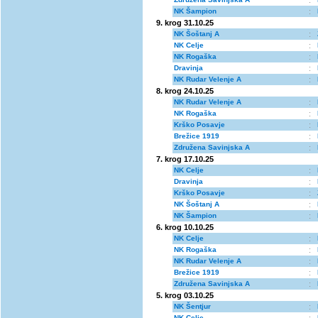
:
NK Šampion
:
9. krog 31.10.25
NK Šoštanj A
:
NK Celje
:
NK Rogaška
:
Dravinja
:
NK Rudar Velenje A
:
8. krog 24.10.25
NK Rudar Velenje A
:
NK Rogaška
:
Krško Posavje
:
Brežice 1919
:
Združena Savinjska A
:
7. krog 17.10.25
NK Celje
:
Dravinja
:
Krško Posavje
:
NK Šoštanj A
:
NK Šampion
:
6. krog 10.10.25
NK Celje
:
NK Rogaška
:
NK Rudar Velenje A
:
Brežice 1919
:
Združena Savinjska A
:
5. krog 03.10.25
NK Šentjur
:
NK Celje