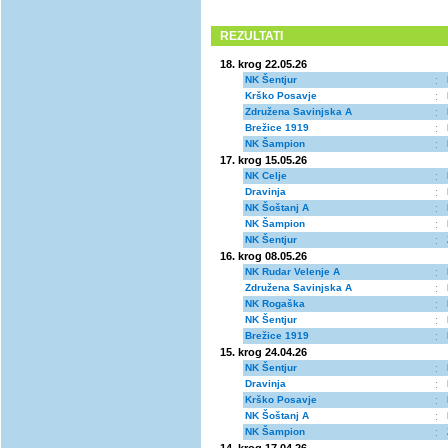
REZULTATI
18. krog 22.05.26
NK Šentjur
:
Krško Posavje
:
Združena Savinjska A
:
Brežice 1919
:
NK Šampion
:
17. krog 15.05.26
NK Celje
:
Dravinja
:
NK Šoštanj A
:
NK Šampion
:
NK Šentjur
:
16. krog 08.05.26
NK Rudar Velenje A
:
Združena Savinjska A
:
NK Rogaška
:
NK Šentjur
:
Brežice 1919
:
15. krog 24.04.26
NK Šentjur
:
Dravinja
:
Krško Posavje
:
NK Šoštanj A
:
NK Šampion
: