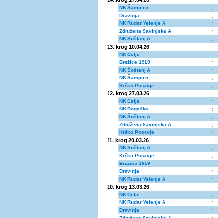
14. krog 17.04.26
NK Šampion
:
Dravinja
:
NK Rudar Velenje A
:
Združena Savinjska A
:
NK Šoštanj A
:
13. krog 10.04.26
NK Celje
:
Brežice 1919
:
NK Šoštanj A
:
NK Šampion
:
Krško Posavje
:
12. krog 27.03.26
NK Celje
:
NK Rogaška
:
NK Šoštanj A
:
Združena Savinjska A
:
Krško Posavje
:
11. krog 20.03.26
NK Šoštanj A
:
Krško Posavje
:
Brežice 1919
:
Dravinja
:
NK Rudar Velenje A
:
10. krog 13.03.26
NK Celje
:
NK Rudar Velenje A
:
Dravinja
:
Združena Savinjska A