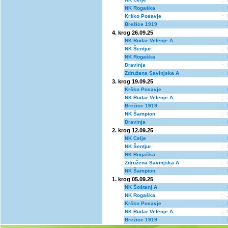
:
NK Rogaška
:
Krško Posavje
:
Brežice 1919
:
4. krog 26.09.25
NK Rudar Velenje A
:
NK Šentjur
:
NK Rogaška
:
Dravinja
:
Združena Savinjska A
:
3. krog 19.09.25
Krško Posavje
:
NK Rudar Velenje A
:
Brežice 1919
:
NK Šampion
:
Dravinja
:
2. krog 12.09.25
NK Celje
:
NK Šentjur
:
NK Rogaška
:
Združena Savinjska A
:
NK Šampion
:
1. krog 05.09.25
NK Šoštanj A
:
NK Rogaška
:
Krško Posavje
:
NK Rudar Velenje A
:
Brežice 1919
: