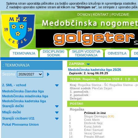
Spletna stran uporablja piškotke za boljšo uporabniško izkušnjo in spremljanja statistike.
Z nadaljno uporabo spletne strani ali klikom na "
Strinjam se
", se strinjate z uporabo piš
DOMOV
|
KONTAKT
|
POVEZAVE
DISCIPLINSKI
SKLEPI VODSTVA
TEKMOVANJA
OBVESTILA
D
SODNIK
TEKMOVANJA
ZAPISNIK
.: TEKMOVANJA
Medobčinska kadetska liga 25/26
Zapisnik: 2. krog 06.09.25
Sezona
TEKMA: Rogaška - Šmartno 1928 4 : 1 (0 : 1)
2. SML - vzhod
Kraj
: Rogaška Slatina - ŠC Rogaška Slatina -
Glavni sodnik
Plevčak Dejan
Medobčinska članska liga
1. pomočnik:
2. pomočnik:
Medobčinska mladinska liga
Delegat:
Medobčinska kadetska liga
POSTAVI
Starejši dečki
Rogaška
Mlajši dečki
Priimek in ime
1
Šlogar Domagoj
(V,K)
Starejši cicibani U11
3
Cvek Marin
4
Drofenik Nejc
Pokal Pivovarna Union
5
Kuraj Jakob
10
Erker Samuel
11
Vezaj Qemal
14
Preglej Mihael