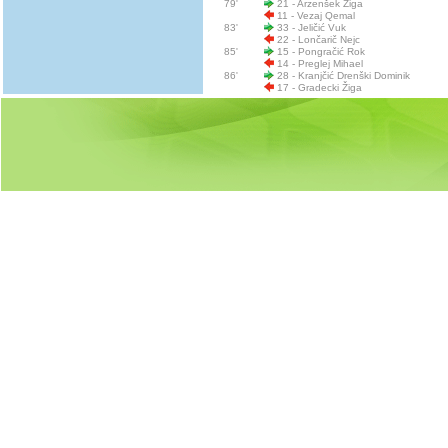
79'
21 - Arzenšek Žiga
11 - Vezaj Qemal
83'
33 - Jeličić Vuk
22 - Lončarič Nejc
85'
15 - Pongračić Rok
14 - Preglej Mihael
86'
28 - Kranjčić Drenški Dominik
17 - Gradecki Žiga