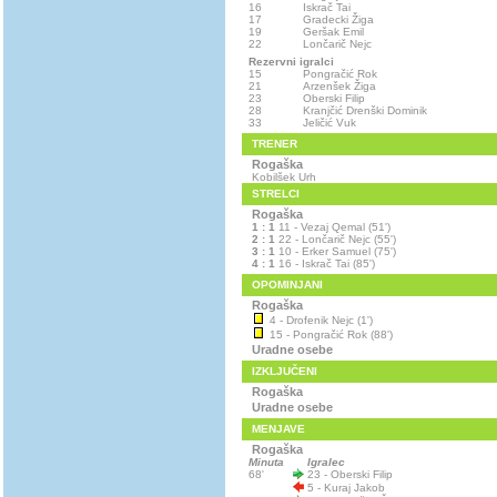
16
Iskrač Tai
17
Gradecki Žiga
19
Geršak Emil
22
Lončarič Nejc
Rezervni igralci
15
Pongračić Rok
21
Arzenšek Žiga
23
Oberski Filip
28
Kranjčić Drenški Dominik
33
Jeličić Vuk
TRENER
Rogaška
Kobilšek Urh
STRELCI
Rogaška
1 : 1
11 - Vezaj Qemal (51')
2 : 1
22 - Lončarič Nejc (55')
3 : 1
10 - Erker Samuel (75')
4 : 1
16 - Iskrač Tai (85')
OPOMINJANI
Rogaška
4 - Drofenik Nejc (1')
15 - Pongračić Rok (88')
Uradne osebe
IZKLJUČENI
Rogaška
Uradne osebe
MENJAVE
Rogaška
Minuta
Igralec
68'
23 - Oberski Filip
5 - Kuraj Jakob