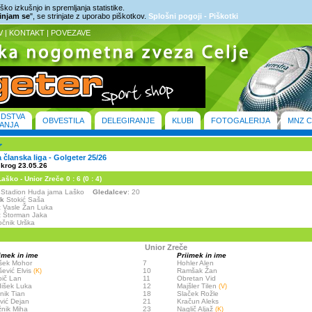
ko izkušnjo in spremljanja statistike.
rinjam se
", se strinjate z uporabo piškotkov.
Splošni pogoji - Piškotki
V
|
KONTAKT
|
POVEZAVE
ODSTVA
OBVESTILA
DELEGIRANJE
KLUBI
FOTOGALERIJA
MNZ C
ANJA
članska liga - Golgeter 25/26
 krog 23.05.26
ško - Unior Zreče 0 : 6 (0 : 4)
 - Stadion Huda jama Laško
Gledalcev
: 20
ik
Stokić Saša
:
Vasle Žan Luka
:
Štorman Jaka
čnik Urška
Unior Zreče
imek in ime
Priimek in ime
šek Mohor
7
Hohler Alen
išević Elvis
10
Ramšak Žan
(K)
ič Lan
11
Obretan Vid
išek Luka
12
Majšler Tilen
(V)
nik Tian
18
Slaček Rožle
vić Dejan
21
Kračun Aleks
nik Miha
23
Naglič Aljaž
(K)