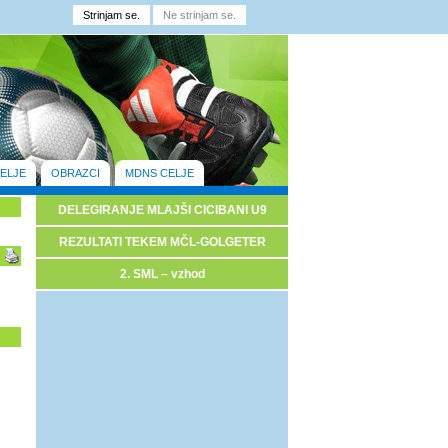
ELJE
OBRAZCI
MDNS CELJE
DELEGIRANJE MLAJŠI CICIBANI U9
REZULTATI TEKEM MČL-GOLGETER
2. SML – vzhod