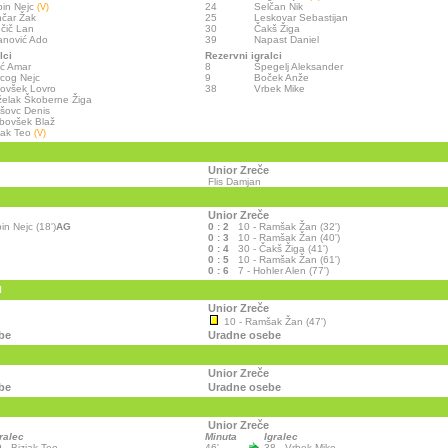
in Nejc
24
Selčan Nik
(V)
čar Žak
25
Leskovar Sebastijan
čič Lan
30
Čakš Žiga
nović Ado
39
Napast Daniel
lci
Rezervni igralci
ić Amar
8
Špegelj Aleksander
cog Nejc
9
Boček Anže
ovšek Lovro
38
Vrbek Mike
elak Škoberne Žiga
šovc Denis
bovšek Blaž
jak Teo
(V)
Unior Zreče
Flis Damjan
Unior Zreče
in Nejc (18')
AG
0 : 2
10 - Ramšak Žan (32')
0 : 3
10 - Ramšak Žan (40')
0 : 4
30 - Čakš Žiga (41')
0 : 5
10 - Ramšak Žan (61')
0 : 6
7 - Hohler Alen (77')
I
Unior Zreče
10 - Ramšak Žan (47')
be
Uradne osebe
Unior Zreče
be
Uradne osebe
Unior Zreče
ralec
Minuta
Igralec
 - Bizjak Teo
46'
38 - Vrbek Mike