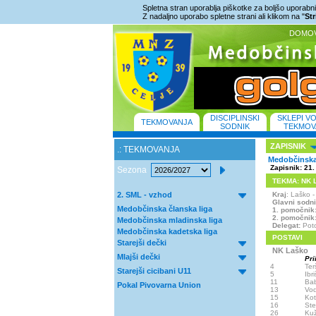
Spletna stran uporablja piškotke za boljšo uporabniš
Z nadaljno uporabo spletne strani ali klikom na "
St
DOMO
DISCIPLINSKI
SKLEPI V
TEKMOVANJA
SODNIK
TEKMOV
ZAPISNIK
.: TEKMOVANJA
Medobčinska 
Zapisnik: 21.
Sezona
TEKMA: NK La
2. SML - vzhod
Kraj
: Laško
Glavni sodn
Medobčinska članska liga
1. pomočnik
2. pomočnik
Medobčinska mladinska liga
Delegat:
Poto
Medobčinska kadetska liga
POSTAVI
Starejši dečki
NK Laško
Mlajši dečki
Pri
4
Ter
Starejši cicibani U11
5
Ibr
11
Bab
Pokal Pivovarna Union
13
Vod
15
Kot
16
Ste
26
Kuž