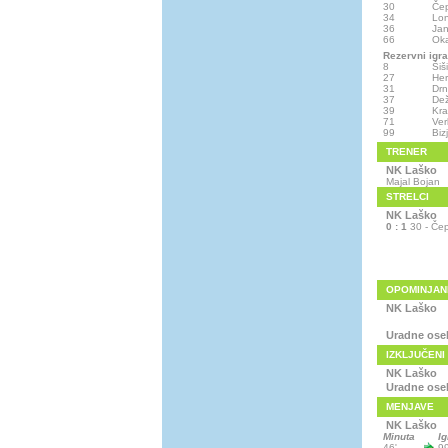
30
Čep
34
Lon
36
Jan
66
Oka
Rezervni igra
8
Šiš
27
Her
31
Drn
37
Dež
39
Kra
71
Ver
99
Biz
TRENER
NK Laško
Majal Bojan
STRELCI
NK Laško
0 : 1
30 - Čep
OPOMINJAN
NK Laško
Uradne ose
IZKLJUČENI
NK Laško
Uradne ose
MENJAVE
NK Laško
Minuta
Ig
46'
99