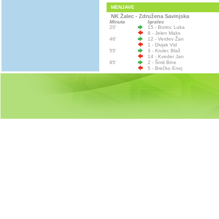
MENJAVE
NK Žalec - Združena Savinjska
Minuta
Igralec
20'
15 - Borinc Luka
8 - Jelen Maks
46'
12 - Verdev Žan
1 - Divjak Vid
55'
3 - Krulec Blaž
14 - Kveder Jan
85'
2 - Šmit Bine
5 - Brečko Enej