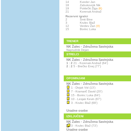
14
Kveder Jan
18
Zabukovnik Nik
19
Poklečki Žiga
(K)
21
Korenak Andraž
Rezervni igralci
2
Šmit Bine
3
Krulec Blaž
12
Verdev Žan
(V)
15
Borinc Luka
TRENER
NK Žalec - Združena Savinjska
Naprudnik Dejan
STRELCI
NK Žalec - Združena Savinjska
1 : 2
21 - Korenak Andraž (64')
2 : 2
5 - Brečko Enej (77')
OPOMINJANI
NK Žalec - Združena Savinjska
1 - Divjak Vid (13')
7 - Kramarič David (20')
15 - Borinc Luka (64')
10 - Lesjak Kevin (67')
3 - Krulec Blaž (68')
Uradne osebe
IZKLJUČENI
NK Žalec - Združena Savinjska
3 - Krulec Blaž (73')
Uradne osebe