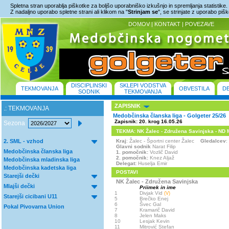
Spletna stran uporablja piškotke za boljšo uporabniško izkušnjo in spremljanja statistike.
Z nadaljno uporabo spletne strani ali klikom na "
Strinjam se
", se strinjate z uporabo piš
DOMOV
|
KONTAKT
|
POVEZAVE
DISCIPLINSKI
SKLEPI VODSTVA
TEKMOVANJA
OBVESTILA
D
SODNIK
TEKMOVANJA
ZAPISNIK
.: TEKMOVANJA
Medobčinska članska liga - Golgeter 25/26
Zapisnik: 20. krog 16.05.26
Sezona
TEKMA: NK Žalec - Združena Savinjska - ND Moz
2. SML - vzhod
Kraj
: Žalec - Športni center Žalec
Gledalcev
:
Glavni sodnik
Narat Filip
Medobčinska članska liga
1. pomočnik:
Vozlič David
2. pomočnik:
Knez Aljaž
Medobčinska mladinska liga
Delegat:
Huselja Emir
Medobčinska kadetska liga
POSTAVI
Starejši dečki
NK Žalec - Združena Savinjska
Mlajši dečki
Priimek in ime
1
Divjak Vid
(V)
Starejši cicibani U11
5
Brečko Enej
6
Švec Gal
Pokal Pivovarna Union
7
Kramarič David
8
Jelen Maks
10
Lesjak Kevin
11
Mitrović Stefan