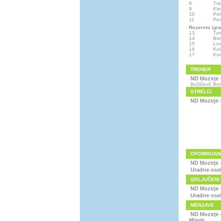
8
Tra
9
Kl
10
Pek
11
Per
Rezervni igra
13
Tur
14
Bre
15
Lor
16
Kol
17
Ko
TRENER
ND Mozirje 
Božičevič Bor
STRELCI
ND Mozirje 
OPOMINJAN
ND Mozirje 
Uradne ose
IZKLJUČENI
ND Mozirje 
Uradne ose
MENJAVE
ND Mozirje 
Minuta