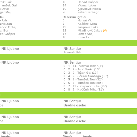
tnik Blaž
13
Horvat Gašper
emenšek Gal
14
Vidmar Izidor
 David
19
Kljevković Nikola
ger Maj
20
Žekar Santiago
lci
Rezervni igralci
k Urh
5
Horvat Vid
znik Žan
7
Kačičnik Miha
enčič Ožbej
11
Josipović Luka
ar Bor
12
Miladinović Jakov
(V)
ren Gašper
17
Dimec Anej
18
Kolar Lan
- NK Ljubno
NK Šentjur
Turnšek Urh
- NK Ljubno
NK Šentjur
0 : 1
14 - Vidmar Izidor (1')
0 : 2
2 - Jurič Marko (13')
0 : 3
9 - Tržan Gal (19')
0 : 4
20 - Žekar Santiago (30')
0 : 5
8 - Turnšek Toni (52')
0 : 6
8 - Turnšek Toni (59')
0 : 7
11 - Josipović Luka (75')
0 : 8
7 - Kačičnik Miha (81')
I
- NK Ljubno
NK Šentjur
be
Uradne osebe
- NK Ljubno
NK Šentjur
be
Uradne osebe
- NK Ljubno
NK Šentjur
Igralec
Minuta
Igralec