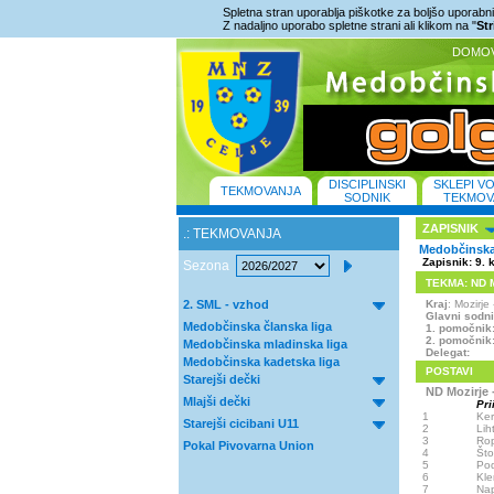
Spletna stran uporablja piškotke za boljšo uporabniš
Z nadaljno uporabo spletne strani ali klikom na "
St
DOMO
DISCIPLINSKI
SKLEPI V
TEKMOVANJA
SODNIK
TEKMOV
ZAPISNIK
.: TEKMOVANJA
Medobčinska 
Zapisnik: 9. 
Sezona
TEKMA: ND Moz
2. SML - vzhod
Kraj
: Mozirj
Glavni sodn
Medobčinska članska liga
1. pomočnik
2. pomočnik
Medobčinska mladinska liga
Delegat:
Medobčinska kadetska liga
POSTAVI
Starejši dečki
ND Mozirje 
Mlajši dečki
Pri
1
Ker
Starejši cicibani U11
2
Lih
3
Ro
Pokal Pivovarna Union
4
Što
5
Pod
6
Kl
7
Nap