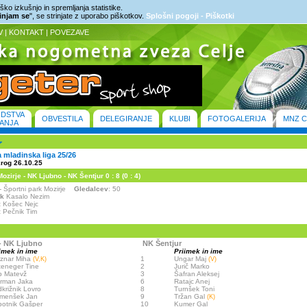
ko izkušnjo in spremljanja statistike.
rinjam se
", se strinjate z uporabo piškotkov.
Splošni pogoji - Piškotki
V
|
KONTAKT
|
POVEZAVE
ODSTVA
OBVESTILA
DELEGIRANJE
KLUBI
FOTOGALERIJA
MNZ C
ANJA
mladinska liga 25/26
krog 26.10.25
irje - NK Ljubno - NK Šentjur 0 : 8 (0 : 4)
e - Športni park Mozirje
Gledalcev
: 50
ik
Kasalo Nezim
:
Košec Nejc
:
Pečnik Tim
- NK Ljubno
NK Šentjur
imek in ime
Priimek in ime
znar Miha
1
Ungar Maj
(V,K)
(V)
teneger Tine
2
Jurič Marko
p Matevž
3
Šafran Aleksej
rman Jaka
6
Ratajc Anej
križnik Lovro
8
Turnšek Toni
emenšek Jan
9
Tržan Gal
(K)
otnik Gašper
10
Kumer Gal