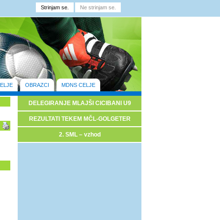
ELJE
OBRAZCI
MDNS CELJE
DELEGIRANJE MLAJŠI CICIBANI U9
REZULTATI TEKEM MČL-GOLGETER
2. SML – vzhod