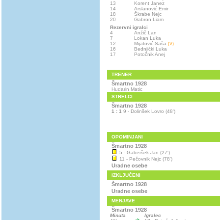
13
Korent Janez
14
Arslanović Emir
18
Škrabe Nejc
20
Gabron Liam
Rezervni igralci
4
Anžič Lan
7
Lokan Luka
12
Mijatović Saša
(V)
16
Bednjićki Luka
17
Potočnik Anej
TRENER
Šmartno 1928
Hudarin Matic
STRELCI
Šmartno 1928
1 : 1
9 - Dolinšek Lovro (48')
OPOMINJANI
Šmartno 1928
5 - Gaberšek Jan (27')
11 - Pečovnik Nejc (78')
Uradne osebe
IZKLJUČENI
Šmartno 1928
Uradne osebe
MENJAVE
Šmartno 1928
Minuta
Igralec