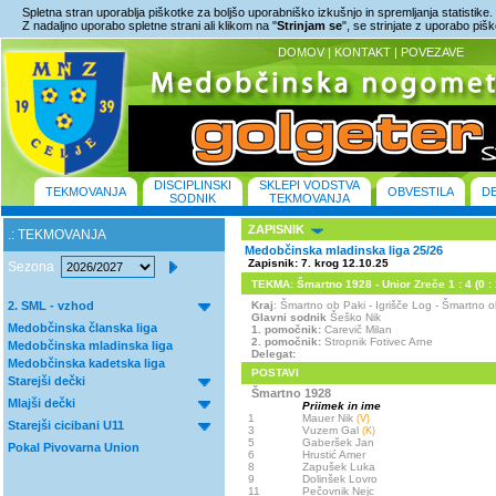
Spletna stran uporablja piškotke za boljšo uporabniško izkušnjo in spremljanja statistike.
Z nadaljno uporabo spletne strani ali klikom na "
Strinjam se
", se strinjate z uporabo piš
DOMOV
|
KONTAKT
|
POVEZAVE
DISCIPLINSKI
SKLEPI VODSTVA
TEKMOVANJA
OBVESTILA
D
SODNIK
TEKMOVANJA
ZAPISNIK
.: TEKMOVANJA
Medobčinska mladinska liga 25/26
Zapisnik: 7. krog 12.10.25
Sezona
TEKMA: Šmartno 1928 - Unior Zreče 1 : 4 (0 : 
2. SML - vzhod
Kraj
: Šmartno ob Paki - Igrišče Log - Šmartn
Glavni sodnik
Šeško Nik
Medobčinska članska liga
1. pomočnik:
Carevič Milan
2. pomočnik:
Stropnik Fotivec Arne
Medobčinska mladinska liga
Delegat:
Medobčinska kadetska liga
POSTAVI
Starejši dečki
Šmartno 1928
Mlajši dečki
Priimek in ime
1
Mauer Nik
(V)
Starejši cicibani U11
3
Vuzem Gal
(K)
5
Gaberšek Jan
Pokal Pivovarna Union
6
Hrustić Amer
8
Zapušek Luka
9
Dolinšek Lovro
11
Pečovnik Nejc