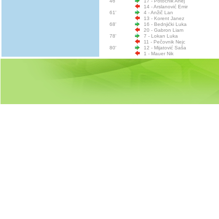
46'
17 - Potočnik Anej
14 - Arslanović Emir
61'
4 - Anžič Lan
13 - Korent Janez
68'
16 - Bednjićki Luka
20 - Gabron Liam
78'
7 - Lokan Luka
11 - Pečovnik Nejc
80'
12 - Mijatović Saša
1 - Mauer Nik