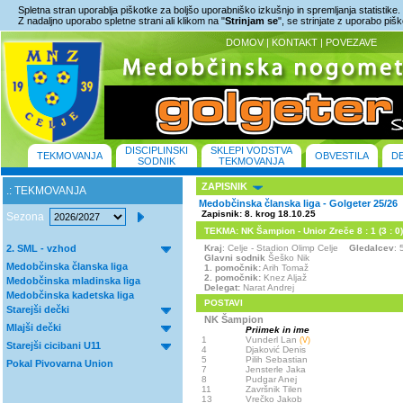
Spletna stran uporablja piškotke za boljšo uporabniško izkušnjo in spremljanja statistike.
Z nadaljno uporabo spletne strani ali klikom na "
Strinjam se
", se strinjate z uporabo piš
DOMOV
|
KONTAKT
|
POVEZAVE
DISCIPLINSKI
SKLEPI VODSTVA
TEKMOVANJA
OBVESTILA
D
SODNIK
TEKMOVANJA
ZAPISNIK
.: TEKMOVANJA
Medobčinska članska liga - Golgeter 25/26
Zapisnik: 8. krog 18.10.25
Sezona
TEKMA: NK Šampion - Unior Zreče 8 : 1 (3 : 0)
2. SML - vzhod
Kraj
: Celje - Stadion Olimp Celje
Gledalcev
: 
Glavni sodnik
Šeško Nik
Medobčinska članska liga
1. pomočnik:
Arih Tomaž
2. pomočnik:
Knez Aljaž
Medobčinska mladinska liga
Delegat:
Narat Andrej
Medobčinska kadetska liga
POSTAVI
Starejši dečki
NK Šampion
Mlajši dečki
Priimek in ime
1
Vunderl Lan
(V)
Starejši cicibani U11
4
Djaković Denis
5
Pilih Sebastian
Pokal Pivovarna Union
7
Jensterle Jaka
8
Pudgar Anej
11
Završnik Tilen
13
Vrečko Jakob