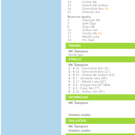
14
Pušnik Nik
15
Hodnik Nik Gašper
16
Dobovičnik Ben
(K)
22
Petkovič Jan
Rezervni igralci
2
Valenčak Nik
3
Selič Žiga
6
Čater Nik
10
Selčan Jan
12
Vrečko Nik
(V)
17
Mihalič Luka
18
Pirc Aljaž
TRENER
NK Šampion
Fenko Igor
STRELCI
NK Šampion
1 : 0
16 - Dobovičnik Ben (6')
2 : 0
16 - Dobovičnik Ben (11')
3 : 0
15 - Hodnik Nik Gašper (43')
4 : 0
7 - Jensterle Jaka (48')
5 : 1
17 - Mihalič Luka (62')
6 : 1
8 - Pudgar Anej (67')
11m
7 : 1
6 - Čater Nik (77')
8 : 1
10 - Selčan Jan (90')
OPOMINJANI
NK Šampion
Uradne osebe
IZKLJUČENI
NK Šampion
Uradne osebe