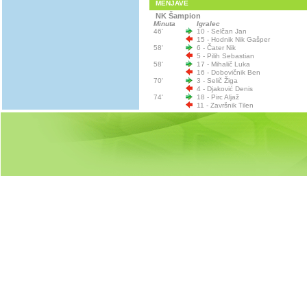
MENJAVE
NK Šampion
Minuta
Igralec
46'
10 - Selčan Jan
15 - Hodnik Nik Gašper
58'
6 - Čater Nik
5 - Pilih Sebastian
58'
17 - Mihalič Luka
16 - Dobovičnik Ben
70'
3 - Selič Žiga
4 - Djaković Denis
74'
18 - Pirc Aljaž
11 - Završnik Tilen