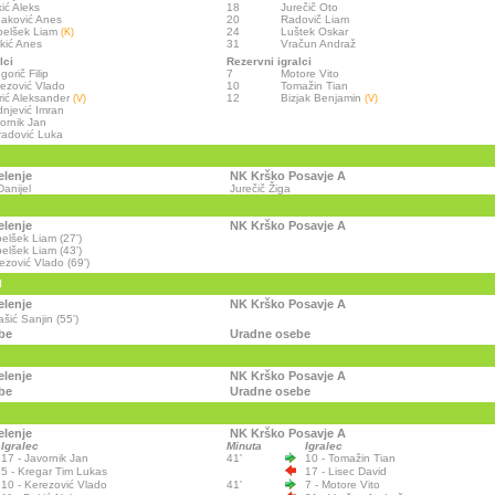
ić Aleks
18
Jurečič Oto
aković Anes
20
Radovič Liam
belšek Liam
24
Luštek Oskar
(K)
kić Anes
31
Vračun Andraž
lci
Rezervni igralci
gorič Filip
7
Motore Vito
ezović Vlado
10
Tomažin Tian
rić Aleksander
12
Bizjak Benjamin
(V)
(V)
njević Imran
ornik Jan
adović Luka
elenje
NK Krško Posavje A
anijel
Jurečič Žiga
elenje
NK Krško Posavje A
elšek Liam (27')
elšek Liam (43')
ezović Vlado (69')
I
elenje
NK Krško Posavje A
šić Sanjin (55')
be
Uradne osebe
elenje
NK Krško Posavje A
be
Uradne osebe
elenje
NK Krško Posavje A
Igralec
Minuta
Igralec
17 - Javornik Jan
41'
10 - Tomažin Tian
5 - Kregar Tim Lukas
17 - Lisec David
10 - Kerezović Vlado
41'
7 - Motore Vito