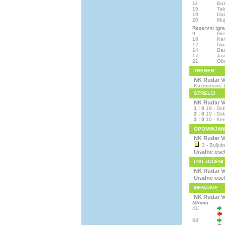
11
Đok
15
Tab
19
Do
20
Muj
Rezervni igra
9
Gre
10
Ker
12
Dju
14
Bad
17
Jav
21
Obr
TRENER
NK Rudar V
Kuzmanović D
STRELCI
NK Rudar V
1 : 0
19 - Dob
2 : 0
19 - Dob
3 : 0
10 - Ker
OPOMINJAN
NK Rudar V
3 - Buljuba
Uradne ose
IZKLJUČENI
NK Rudar V
Uradne ose
MENJAVE
NK Rudar V
Minuta
41'
66'