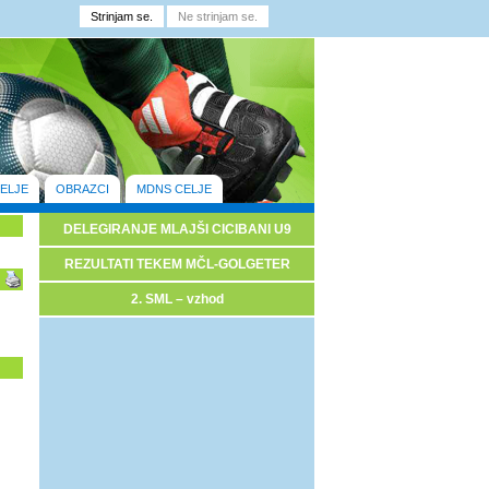
ELJE
OBRAZCI
MDNS CELJE
DELEGIRANJE MLAJŠI CICIBANI U9
REZULTATI TEKEM MČL-GOLGETER
2. SML – vzhod