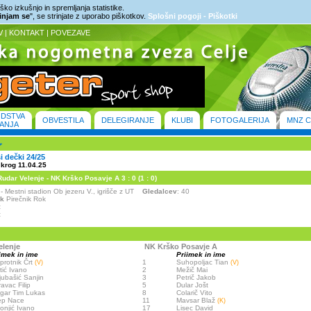
ko izkušnjo in spremljanja statistike.
rinjam se
", se strinjate z uporabo piškotkov.
Splošni pogoji - Piškotki
V
|
KONTAKT
|
POVEZAVE
ODSTVA
OBVESTILA
DELEGIRANJE
KLUBI
FOTOGALERIJA
MNZ C
ANJA
ši dečki 24/25
 krog 11.04.25
dar Velenje - NK Krško Posavje A 3 : 0 (1 : 0)
 - Mestni stadion Ob jezeru V., igrišče z UT
Gledalcev
: 40
ik
Pirečnik Rok
:
:
elenje
NK Krško Posavje A
imek in ime
Priimek in ime
protnik Črt
1
Suhopoljac Tian
(V)
(V)
tić Ivano
2
Mežič Mai
jubašić Sanjin
3
Petrič Jakob
avac Filip
5
Dular Jošt
gar Tim Lukas
8
Colarič Vito
ep Nace
11
Mavsar Blaž
(K)
onjić Ivano
17
Lisec David