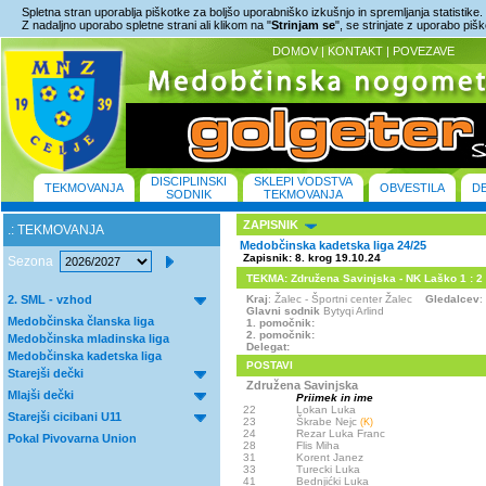
Spletna stran uporablja piškotke za boljšo uporabniško izkušnjo in spremljanja statistike.
Z nadaljno uporabo spletne strani ali klikom na "
Strinjam se
", se strinjate z uporabo piš
DOMOV
|
KONTAKT
|
POVEZAVE
DISCIPLINSKI
SKLEPI VODSTVA
TEKMOVANJA
OBVESTILA
D
SODNIK
TEKMOVANJA
ZAPISNIK
.: TEKMOVANJA
Medobčinska kadetska liga 24/25
Zapisnik: 8. krog 19.10.24
Sezona
TEKMA: Združena Savinjska - NK Laško 1 : 2 (
2. SML - vzhod
Kraj
: Žalec - Športni center Žalec
Gledalcev
:
Glavni sodnik
Bytyqi Arlind
Medobčinska članska liga
1. pomočnik:
2. pomočnik:
Medobčinska mladinska liga
Delegat:
Medobčinska kadetska liga
POSTAVI
Starejši dečki
Združena Savinjska
Mlajši dečki
Priimek in ime
22
Lokan Luka
Starejši cicibani U11
23
Škrabe Nejc
(K)
24
Rezar Luka Franc
Pokal Pivovarna Union
28
Flis Miha
31
Korent Janez
33
Turecki Luka
41
Bednjićki Luka