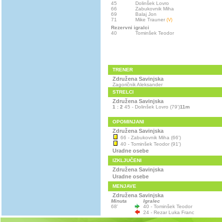
45
Dolinšek Lovro
66
Zabukovnik Miha
69
Balaj Jon
71
Mike Trauner
(V)
Rezervni igralci
40
Tominšek Teodor
TRENER
Združena Savinjska
Zagoričnik Aleksander
STRELCI
Združena Savinjska
1 : 2
45 - Dolinšek Lovro (79')
11m
OPOMINJANI
Združena Savinjska
66 - Zabukovnik Miha (66')
40 - Tominšek Teodor (91')
Uradne osebe
IZKLJUČENI
Združena Savinjska
Uradne osebe
MENJAVE
Združena Savinjska
Minuta
Igralec
68'
40 - Tominšek Teodor
24 - Rezar Luka Franc