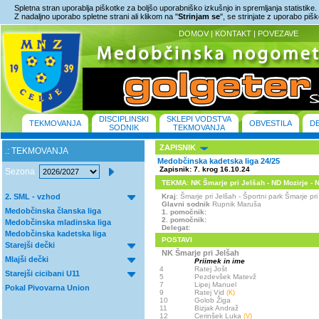
Spletna stran uporablja piškotke za boljšo uporabniško izkušnjo in spremljanja statistike.
Z nadaljno uporabo spletne strani ali klikom na "
Strinjam se
", se strinjate z uporabo piš
DOMOV
|
KONTAKT
|
POVEZAVE
DISCIPLINSKI
SKLEPI VODSTVA
TEKMOVANJA
OBVESTILA
D
SODNIK
TEKMOVANJA
ZAPISNIK
.: TEKMOVANJA
Medobčinska kadetska liga 24/25
Zapisnik: 7. krog 16.10.24
Sezona
TEKMA: NK Šmarje pri Jelšah - ND Mozirje - NK
2. SML - vzhod
Kraj
: Šmarje pri Jelšah - Športni park Šmarje 
Glavni sodnik
Rupnik Maruša
Medobčinska članska liga
1. pomočnik:
2. pomočnik:
Medobčinska mladinska liga
Delegat:
Medobčinska kadetska liga
POSTAVI
Starejši dečki
NK Šmarje pri Jelšah
Mlajši dečki
Priimek in ime
4
Ratej Jošt
Starejši cicibani U11
5
Pezdevšek Matevž
7
Lipej Manuel
Pokal Pivovarna Union
9
Ratej Vid
(K)
10
Golob Žiga
11
Bizjak Andraž
12
Cerinšek Luka
(V)