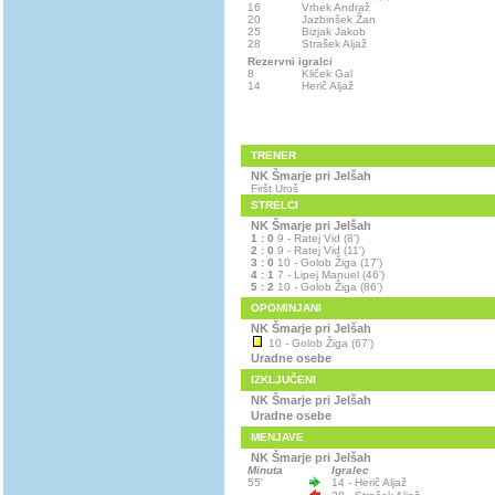
16
Vrbek Andraž
20
Jazbinšek Žan
25
Bizjak Jakob
28
Strašek Aljaž
Rezervni igralci
8
Kliček Gal
14
Herič Aljaž
TRENER
NK Šmarje pri Jelšah
Firšt Uroš
STRELCI
NK Šmarje pri Jelšah
1 : 0
9 - Ratej Vid (8')
2 : 0
9 - Ratej Vid (11')
3 : 0
10 - Golob Žiga (17')
4 : 1
7 - Lipej Manuel (46')
5 : 2
10 - Golob Žiga (86')
OPOMINJANI
NK Šmarje pri Jelšah
10 - Golob Žiga (67')
Uradne osebe
IZKLJUČENI
NK Šmarje pri Jelšah
Uradne osebe
MENJAVE
NK Šmarje pri Jelšah
Minuta
Igralec
55'
14 - Herič Aljaž