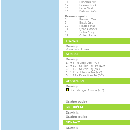
11
Hribernik Nik
12
Lakožič Iztok
16
Leva David
19
Kukovič Anže
Rezervni igralci
3
Rozman Teo
5
Ercek Jure
13
Hlastec Mark
14
Očko Gašper
15
Čelan Anej
17
Gobec Leon
TRENER
Dravinja
Vodopivec Brane
STRELCI
Dravinja
1 : 0
8 - Gornik Jurij (40')
2 : 0
10 - Selčan Taj (60')
11m
3 : 1
10 - Selčan Taj (75')
4 : 1
11 - Hribernik Nik (77')
5 : 1
19 - Kukovič Anže (80')
OPOMINJANI
Dravinja
2 - Falnoga Dominik (45')
Uradne osebe
IZKLJUČENI
Dravinja
Uradne osebe
MENJAVE
Dravinja