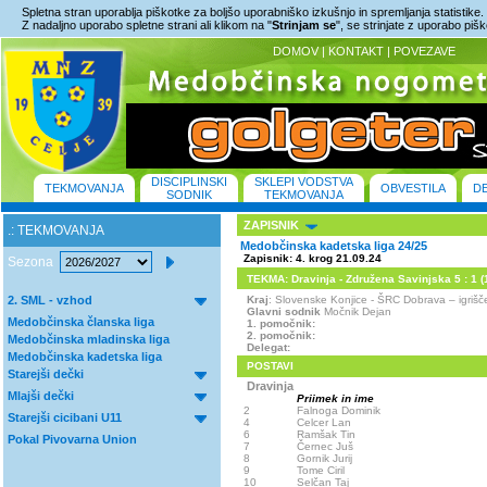
Spletna stran uporablja piškotke za boljšo uporabniško izkušnjo in spremljanja statistike.
Z nadaljno uporabo spletne strani ali klikom na "
Strinjam se
", se strinjate z uporabo piš
DOMOV
|
KONTAKT
|
POVEZAVE
DISCIPLINSKI
SKLEPI VODSTVA
TEKMOVANJA
OBVESTILA
D
SODNIK
TEKMOVANJA
ZAPISNIK
.: TEKMOVANJA
Medobčinska kadetska liga 24/25
Zapisnik: 4. krog 21.09.24
Sezona
TEKMA: Dravinja - Združena Savinjska 5 : 1 (1
2. SML - vzhod
Kraj
: Slovenske Konjice - ŠRC Dobrava – igri
Glavni sodnik
Močnik Dejan
Medobčinska članska liga
1. pomočnik:
2. pomočnik:
Medobčinska mladinska liga
Delegat:
Medobčinska kadetska liga
POSTAVI
Starejši dečki
Dravinja
Mlajši dečki
Priimek in ime
2
Falnoga Dominik
Starejši cicibani U11
4
Celcer Lan
6
Ramšak Tin
Pokal Pivovarna Union
7
Černec Juš
8
Gornik Jurij
9
Tome Ciril
10
Selčan Taj