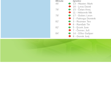
Minuta
Igralec
46'
13 - Hlastec Mark
16 - Leva David
78'
15 - Čelan Anej
11 - Hribernik Nik
78'
17 - Gobec Leon
2 - Falnoga Dominik
82'
3 - Rozman Teo
6 - Ramšak Tin
82'
5 - Ercek Jure
7 - Černec Juš
84'
14 - Očko Gašper
8 - Gornik Jurij