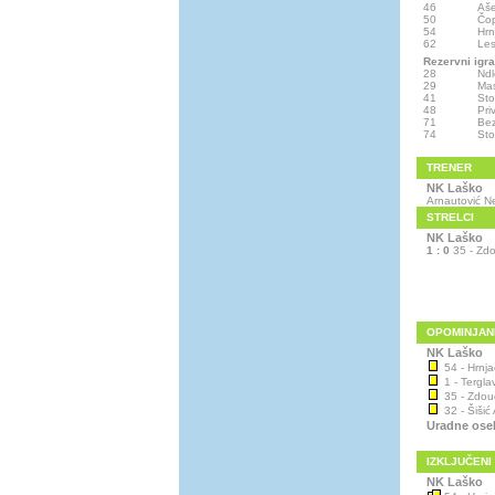
46
Aše
50
Čop
54
Hrn
62
Le
Rezervni igra
28
Ndl
29
Ma
41
Sto
48
Pri
71
Be
74
Sto
TRENER
NK Laško
Arnautović N
STRELCI
NK Laško
1 : 0
35 - Zdo
OPOMINJAN
NK Laško
54 - Hrnja
1 - Terglav
35 - Zdouc
32 - Šišić
Uradne ose
IZKLJUČENI
NK Laško