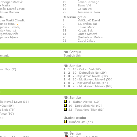
nberger Matevž
11
Žekar Santiago
 Matija
16
Zeme Vid
jački Kovač Lovro
18
Cokan Val
skovar Domen
22
Testaniere Tilen
lci
Rezervni igralci
ovu Tonkli Claudio
2
Veličkovič David
stnak Miha
9
Studnička Tai
(V)
pinšek Timotej
12
Kovač Matic
všek Andraž
13
Kovač Svit
zgovšek Anže
14
Obrez Matevž
pinšek Aljoša
20
Muškatevc Matevž
21
Čadej Jakob
NK Šentjur
emanja
Turnšek Urh
NK Šentjur
uc Nejc (7')
1 : 1
18 - Cokan Val (16')
1 : 2
10 - Dobovišek Nej (29')
1 : 3
7 - Kljevković Nikola (36')
1 : 4
20 - Muškatevc Matevž (50')
1 : 5
7 - Kljevković Nikola (57')
1 : 6
20 - Muškatevc Matevž (68')
I
NK Šentjur
čki Kovač Lovro (33')
3 - Šafran Aleksej (10')
 Gal (49')
10 - Dobovišek Nej (42')
 Nejc (76')
22 - Testaniere Tilen (83')
 Amar (89')
be
Uradne osebe
Turnšek Urh (77')
NK Šentjur