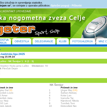
ko izkušnjo in spremljanja statistike.
rinjam se
", se strinjate z uporabo piškotkov.
Splošni pogoji - Piškotki
V
|
KONTAKT
|
POVEZAVE
ODSTVA
OBVESTILA
DELEGIRANJE
KLUBI
FOTOGALERIJA
MNZ C
ANJA
kadetska liga 24/25
krog 15.09.24
ško - NK Šentjur 1 : 6 (1 : 3)
 - Stadion Huda jama Laško
Gledalcev
: 50
ik
Plevčak Dejan
:
:
NK Šentjur
imek in ime
Priimek in ime
glav Gal
1
Ungar Maj
(V)
(V,K)
ovšek Lovro
3
Šafran Aleksej
ić Amar
4
Kolar Lan
teršek Jaka
5
Ivanuša Taj
uc Nejc
7
Kljevković Nikola
čič Lan
8
Turnšek Toni
tek Jakob
10
Dobovišek Nej