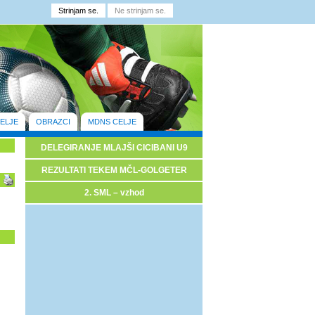
ELJE
OBRAZCI
MDNS CELJE
DELEGIRANJE MLAJŠI CICIBANI U9
REZULTATI TEKEM MČL-GOLGETER
2. SML – vzhod