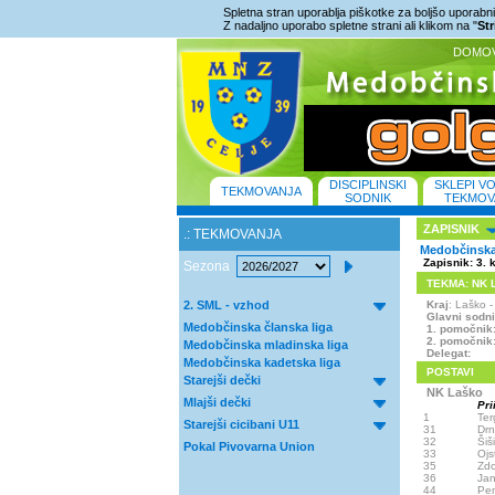
Spletna stran uporablja piškotke za boljšo uporabniš
Z nadaljno uporabo spletne strani ali klikom na "
St
DOMO
DISCIPLINSKI
SKLEPI V
TEKMOVANJA
SODNIK
TEKMOV
ZAPISNIK
.: TEKMOVANJA
Medobčinska 
Zapisnik: 3. 
Sezona
TEKMA: NK La
2. SML - vzhod
Kraj
: Laško
Glavni sodn
Medobčinska članska liga
1. pomočnik
2. pomočnik
Medobčinska mladinska liga
Delegat:
Medobčinska kadetska liga
POSTAVI
Starejši dečki
NK Laško
Mlajši dečki
Pri
1
Ter
Starejši cicibani U11
31
Drn
32
Šiš
Pokal Pivovarna Union
33
Ojs
35
Zdo
36
Jan
44
Pen