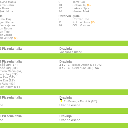
ovina Marko
9
Tome Ciril
rzo Patrik
10
Selčan Taj
(K)
k Roko
12
Lukovič Tjaš
ljak Jakov
14
Hlastec Mark
lci
Rezervni igralci
rnik Gaj
3
Rozman Teo
cjan Klemen
11
Kukovič Anže
(V)
ler Kajetan
16
Očko Gašper
lon Noem
on Tine
an Jakob
orevc Nejc
(V)
 Pizzeria Italia
Dravinja
Vodopivec Brane
 Pizzeria Italia
Dravinja
čič Jurij (17')
2 : 0
1 - Bokal Darjan (34')
AG
čič Jurij (38')
8 : 0
4 - Celcer Lan (81')
AG
ovina Marko (54')
čič Jurij (63')
e Žan (64')
e Žan (72')
k Roko (83')
alon Noem (86')
I
 Pizzeria Italia
Dravinja
2 - Falnoga Dominik (84')
be
Uradne osebe
 Pizzeria Italia
Dravinja
be
Uradne osebe