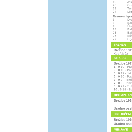
19
Jak
20
Ome
21
Tur
24
Mrz
Rezervni igra
3
Dvo
8
Ko
15
Ška
18
Ba
23
Bal
25
Krž
77
Og
TRENER
Brežice 1919
Kos Aljoša
STRELCI
Brežice 1919
1 : 0
10 - Pata
3 : 0
10 - Pata
4 : 0
19 - Jak
5 : 0
10 - Pata
6 : 0
9 - Tomš
7 : 0
9 - Tomš
9 : 0
21 - Tur
10 : 0
18 - B
OPOMINJAN
Brežice 1919
Uradne ose
IZKLJUČENI
Brežice 1919
Uradne ose
MENJAVE