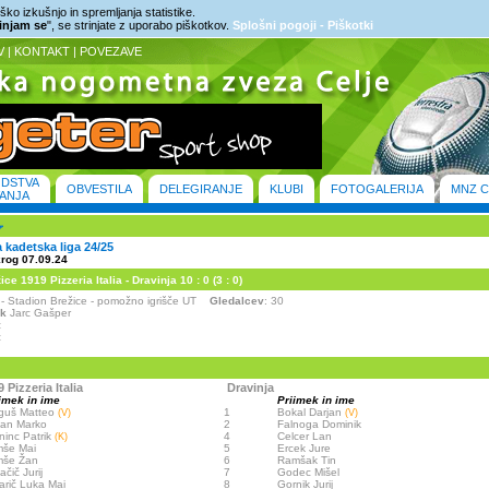
ko izkušnjo in spremljanja statistike.
rinjam se
", se strinjate z uporabo piškotkov.
Splošni pogoji - Piškotki
V
|
KONTAKT
|
POVEZAVE
ODSTVA
OBVESTILA
DELEGIRANJE
KLUBI
FOTOGALERIJA
MNZ C
ANJA
kadetska liga 24/25
krog 07.09.24
e 1919 Pizzeria Italia - Dravinja 10 : 0 (3 : 0)
e - Stadion Brežice - pomožno igrišče UT
Gledalcev
: 30
ik
Jarc Gašper
:
:
 Pizzeria Italia
Dravinja
imek in ime
Priimek in ime
guš Matteo
1
Bokal Darjan
(V)
(V)
tan Marko
2
Falnoga Dominik
ninc Patrik
4
Celcer Lan
(K)
mše Mai
5
Ercek Jure
mše Žan
6
Ramšak Tin
ačič Jurij
7
Godec Mišel
arič Luka Mai
8
Gornik Jurij