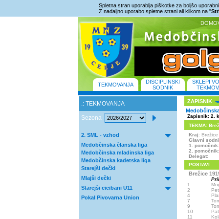
Spletna stran uporablja piškotke za boljšo uporabniš
Z nadaljno uporabo spletne strani ali klikom na "
St
DOMO
DISCIPLINSKI
SKLEPI V
TEKMOVANJA
SODNIK
TEKMOV
ZAPISNIK
.: TEKMOVANJA
Medobčinska 
Zapisnik: 2. 
Sezona
TEKMA: Brežic
2. SML - vzhod
Kraj
: Brežic
Glavni sodn
Medobčinska članska liga
1. pomočnik
2. pomočnik
Medobčinska mladinska liga
Delegat:
Medobčinska kadetska liga
POSTAVI
Starejši dečki
Brežice 1919
Mlajši dečki
Pri
1
Mo
Starejši cicibani U11
2
Pe
4
Pla
Pokal Pivovarna Union
7
To
9
To
10
Pat
11
Kol