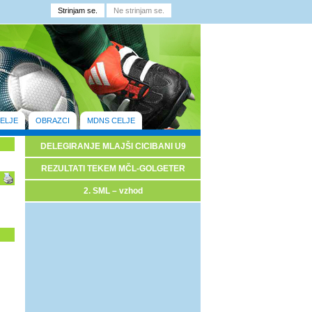
ELJE
OBRAZCI
MDNS CELJE
DELEGIRANJE MLAJŠI CICIBANI U9
REZULTATI TEKEM MČL-GOLGETER
2. SML – vzhod