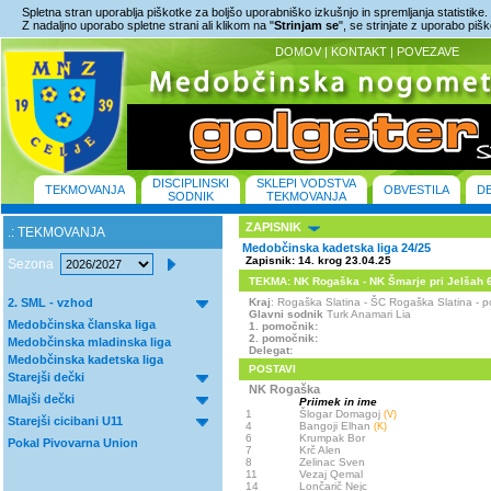
Spletna stran uporablja piškotke za boljšo uporabniško izkušnjo in spremljanja statistike.
Z nadaljno uporabo spletne strani ali klikom na "
Strinjam se
", se strinjate z uporabo piš
DOMOV
|
KONTAKT
|
POVEZAVE
DISCIPLINSKI
SKLEPI VODSTVA
TEKMOVANJA
OBVESTILA
D
SODNIK
TEKMOVANJA
ZAPISNIK
.: TEKMOVANJA
Medobčinska kadetska liga 24/25
Zapisnik: 14. krog 23.04.25
Sezona
TEKMA: NK Rogaška - NK Šmarje pri Jelšah 6 :
2. SML - vzhod
Kraj
: Rogaška Slatina - ŠC Rogaška Slatina -
Glavni sodnik
Turk Anamari Lia
Medobčinska članska liga
1. pomočnik:
2. pomočnik:
Medobčinska mladinska liga
Delegat:
Medobčinska kadetska liga
POSTAVI
Starejši dečki
NK Rogaška
Mlajši dečki
Priimek in ime
1
Šlogar Domagoj
(V)
Starejši cicibani U11
4
Bangoji Elhan
(K)
6
Krumpak Bor
Pokal Pivovarna Union
7
Krč Alen
8
Zelinac Sven
11
Vezaj Qemal
14
Lončarič Nejc