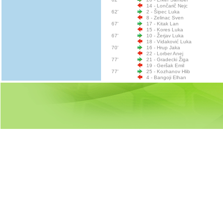
14 - Lončarič Nejc
62'
2 - Šipec Luka
8 - Zelinac Sven
67'
17 - Kitak Lan
15 - Kores Luka
67'
10 - Žerjav Luka
18 - Vidaković Luka
70'
16 - Hrup Jaka
22 - Lorber Anej
77'
21 - Gradecki Žiga
19 - Geršak Emil
77'
25 - Kozhanov Hlib
4 - Bangoji Elhan