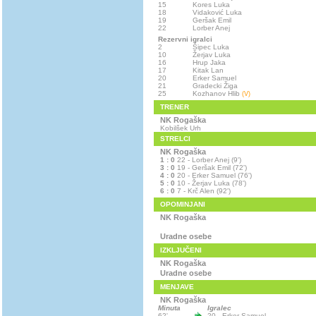
15
Kores Luka
18
Vidaković Luka
19
Geršak Emil
22
Lorber Anej
Rezervni igralci
2
Šipec Luka
10
Žerjav Luka
16
Hrup Jaka
17
Kitak Lan
20
Erker Samuel
21
Gradecki Žiga
25
Kozhanov Hlib
(V)
TRENER
NK Rogaška
Kobilšek Urh
STRELCI
NK Rogaška
1 : 0
22 - Lorber Anej (9')
3 : 0
19 - Geršak Emil (72')
4 : 0
20 - Erker Samuel (76')
5 : 0
10 - Žerjav Luka (78')
6 : 0
7 - Krč Alen (92')
OPOMINJANI
NK Rogaška
Uradne osebe
IZKLJUČENI
NK Rogaška
Uradne osebe
MENJAVE
NK Rogaška
Minuta
Igralec
62'
20 - Erker Samuel