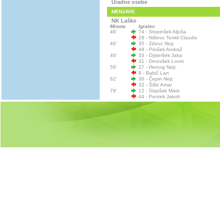
Uradne osebe
MENJAVE
NK Laško
Minuta
Igralec
46'
74 - Stopinšek Aljoša
28 - Ndlovu Tonkli Claudio
46'
35 - Zdouc Nejc
48 - Privšek Andraž
46'
33 - Ojsteršek Jaka
31 - Drnovšek Lovro
56'
27 - Hercog Nejc
8 - Babič Lan
62'
30 - Čepin Nejc
32 - Šišić Amar
79'
12 - Slapšak Matic
44 - Pentek Jakob