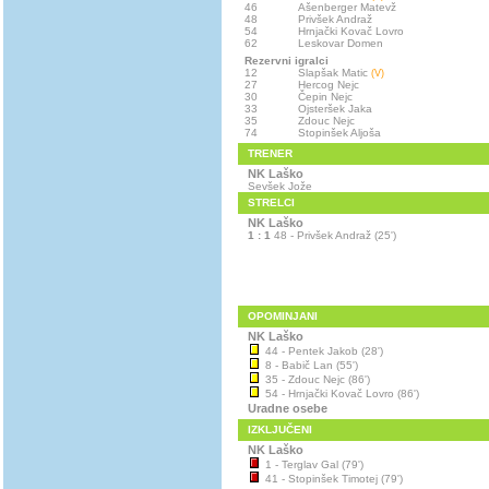
46
Ašenberger Matevž
48
Privšek Andraž
54
Hrnjački Kovač Lovro
62
Leskovar Domen
Rezervni igralci
12
Slapšak Matic
(V)
27
Hercog Nejc
30
Čepin Nejc
33
Ojsteršek Jaka
35
Zdouc Nejc
74
Stopinšek Aljoša
TRENER
NK Laško
Sevšek Jože
STRELCI
NK Laško
1 : 1
48 - Privšek Andraž (25')
OPOMINJANI
NK Laško
44 - Pentek Jakob (28')
8 - Babič Lan (55')
35 - Zdouc Nejc (86')
54 - Hrnjački Kovač Lovro (86')
Uradne osebe
IZKLJUČENI
NK Laško
1 - Terglav Gal (79')
41 - Stopinšek Timotej (79')