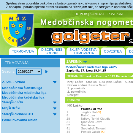
Spletna stran uporablja piškotke za boljšo uporabniško izkušnjo in spremljanja statistike.
Z nadaljno uporabo spletne strani ali klikom na "
Strinjam se
", se strinjate z uporabo piš
DOMOV
|
KONTAKT
|
POVEZAVE
DISCIPLINSKI
SKLEPI VODSTVA
TEKMOVANJA
OBVESTILA
D
SODNIK
TEKMOVANJA
ZAPISNIK
.: TEKMOVANJA
Medobčinska kadetska liga 24/25
Zapisnik: 17. krog 19.04.25
Sezona
TEKMA: NK Laško - Brežice 1919 Pizzeria Italia
2. SML - vzhod
Kraj
: Laško - Stadion Huda jama Laško
Gled
Glavni sodnik
Kasalo Nezim
Medobčinska članska liga
1. pomočnik:
2. pomočnik:
Medobčinska mladinska liga
Delegat:
Medobčinska kadetska liga
POSTAVI
Starejši dečki
NK Laško
Mlajši dečki
Priimek in ime
1
Terglav Gal
(V)
Starejši cicibani U11
8
Babič Lan
28
Ndlovu Tonkli Claudio
Pokal Pivovarna Union
31
Drnovšek Lovro
32
Šišić Amar
41
Stopinšek Timotej
44
Pentek Jakob
(K)