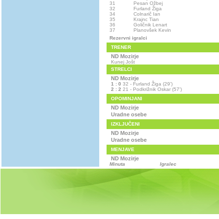
31
Pesan Ožbej
32
Furland Žiga
34
Colnarič Ian
35
Krajnc Tian
36
Goličnik Lenart
37
Planovšek Kevin
Rezervni igralci
TRENER
ND Mozirje
Kunej Jošt
STRELCI
ND Mozirje
1 : 0
32 - Furland Žiga (29')
2 : 2
21 - Podkrižnik Oskar (57')
OPOMINJANI
ND Mozirje
Uradne osebe
IZKLJUČENI
ND Mozirje
Uradne osebe
MENJAVE
ND Mozirje
Minuta
Igralec