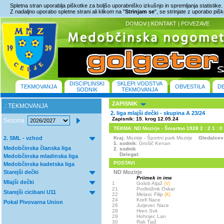
Spletna stran uporablja piškotke za boljšo uporabniško izkušnjo in spremljanja statistike.
Z nadaljno uporabo spletne strani ali klikom na "
Strinjam se
", se strinjate z uporabo piš
DOMOV
|
KONTAKT
|
POVEZAVE
DISCIPLINSKI
SKLEPI VODSTVA
TEKMOVANJA
OBVESTILA
D
SODNIK
TEKMOVANJA
ZAPISNIK
.: TEKMOVANJA
2. liga mlajši dečki - skupina A 23/24
Zapisnik: 15. krog 12.05.24
Sezona
TEKMA: ND Mozirje - Šmartno 1928 2 : 2 1 : 0
2. SML - vzhod
Kraj
: Mozirje - Športni park Mozirje
Gledalcev
1. sodnik:
Grošič Kenan
Medobčinska članska liga
2. sodnik
Delegat:
Medobčinska mladinska liga
POSTAVI
Medobčinska kadetska liga
Starejši dečki
ND Mozirje
Priimek in ime
Mlajši dečki
1
Golob Aljaž
(V)
21
Podkrižnik Oskar
Starejši cicibani U11
22
Melavc Filip
(K)
24
Krefl Nace
Pokal Pivovarna Union
26
Jurjevec Nace
28
Hren Svit
29
Hohnjec Lan
30
Rak Tjaž