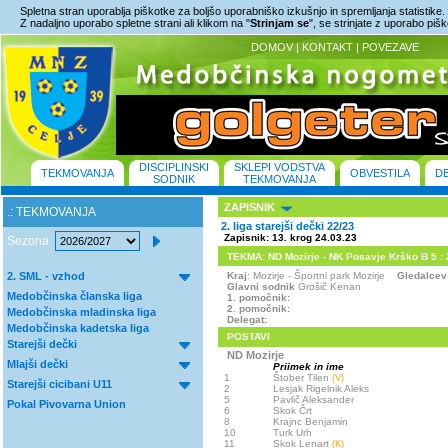
Spletna stran uporablja piškotke za boljšo uporabniško izkušnjo in spremljanja statistike.
Z nadaljno uporabo spletne strani ali klikom na "
Strinjam se
", se strinjate z uporabo piš
DOMOV
|
KONTAKT
|
POVEZAVE
DISCIPLINSKI
SKLEPI VODSTVA
TEKMOVANJA
OBVESTILA
D
SODNIK
TEKMOVANJA
ZAPISNIK
.: TEKMOVANJA
2. liga starejši dečki 22/23
Zapisnik: 13. krog 24.03.23
Sezona
TEKMA: ND Mozirje - NK Posavje Krško B 5 : 2 
2. SML - vzhod
Kraj
: Mozirje - Športni park Mozirje
Gledalcev
Glavni sodnik
Grošič Kenan
Medobčinska članska liga
1. pomočnik:
2. pomočnik:
Medobčinska mladinska liga
Delegat:
Medobčinska kadetska liga
POSTAVI
Starejši dečki
ND Mozirje
Mlajši dečki
Priimek in ime
1
Štober Tilen
(V)
Starejši cicibani U11
2
Lesjak Rigelnik Aleks
5
Pavlič Aleksander
Pokal Pivovarna Union
6
Skok Črt
8
Krajnc Benjamin
10
Turk Urh
11
Skok Lenart
(K)