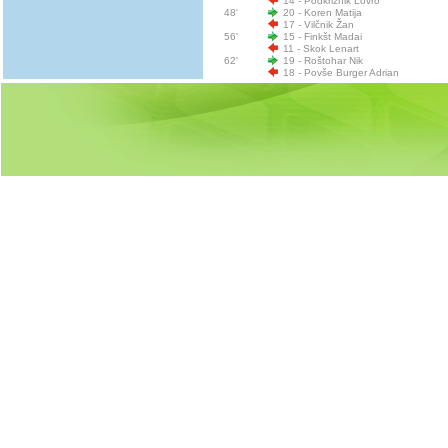
14 - Podkrižnik Lovro
48'
20 - Koren Matija
17 - Vilčnik Žan
56'
15 - Finkšt Madai
11 - Skok Lenart
62'
19 - Roštohar Nik
18 - Povše Burger Adrian