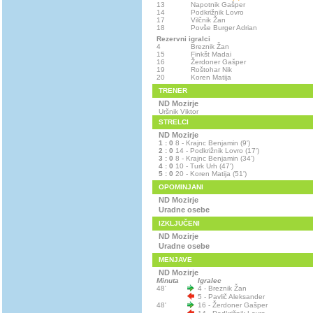
13
Napotnik Gašper
14
Podkrižnik Lovro
17
Vilčnik Žan
18
Povše Burger Adrian
Rezervni igralci
4
Breznik Žan
15
Finkšt Madai
16
Žerdoner Gašper
19
Roštohar Nik
20
Koren Matija
TRENER
ND Mozirje
Uršnik Viktor
STRELCI
ND Mozirje
1 : 0
8 - Krajnc Benjamin (9')
2 : 0
14 - Podkrižnik Lovro (17')
3 : 0
8 - Krajnc Benjamin (34')
4 : 0
10 - Turk Urh (47')
5 : 0
20 - Koren Matija (51')
OPOMINJANI
ND Mozirje
Uradne osebe
IZKLJUČENI
ND Mozirje
Uradne osebe
MENJAVE
ND Mozirje
Minuta
Igralec
48'
4 - Breznik Žan
5 - Pavlič Aleksander
48'
16 - Žerdoner Gašper