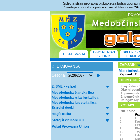
Spletna stran uporablja piškotke za boljšo uporabniš
Z nadaljno uporabo spletne strani ali klikom na "
St
DOMO
DISCIPLINSKI
SKLEPI V
TEKMOVANJA
SODNIK
TEKMOV
ZAPISNIK
.: TEKMOVANJA
Medobčinska 
Zapisnik: 11.
Sezona
TEKMA: NK Ža
2. SML - vzhod
Kraj
: Žalec 
Glavni sodn
Medobčinska članska liga
1. pomočnik
2. pomočnik
Medobčinska mladinska liga
Delegat:
Mija
Medobčinska kadetska liga
POSTAVI
Starejši dečki
NK Žalec
Mlajši dečki
Pri
1
Led
Starejši cicibani U11
2
Kom
8
Pet
Pokal Pivovarna Union
9
Pfe
10
Ta
11
Udo
14
Mit