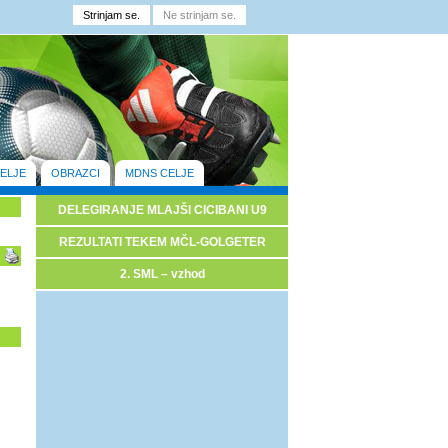
ELJE
OBRAZCI
MDNS CELJE
DELEGIRANJE MLAJŠI CICIBANI U9
REZULTATI TEKEM MČL-GOLGETER
2. SML – vzhod