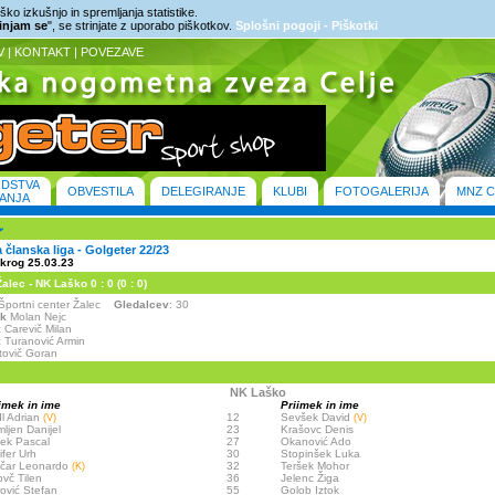
ko izkušnjo in spremljanja statistike.
rinjam se
", se strinjate z uporabo piškotkov.
Splošni pogoji - Piškotki
V
|
KONTAKT
|
POVEZAVE
ODSTVA
OBVESTILA
DELEGIRANJE
KLUBI
FOTOGALERIJA
MNZ C
ANJA
članska liga - Golgeter 22/23
 krog 25.03.23
lec - NK Laško 0 : 0 (0 : 0)
- Športni center Žalec
Gledalcev
: 30
ik
Molan Nejc
:
Carevič Milan
:
Turanović Armin
tovič Goran
NK Laško
imek in ime
Priimek in ime
l Adrian
12
Sevšek David
(V)
(V)
ljen Danijel
23
Krašovc Denis
ek Pascal
27
Okanović Ado
ifer Urh
30
Stopinšek Luka
včar Leonardo
32
Teršek Mohor
(K)
vč Tilen
36
Jelenc Žiga
rović Stefan
55
Golob Iztok