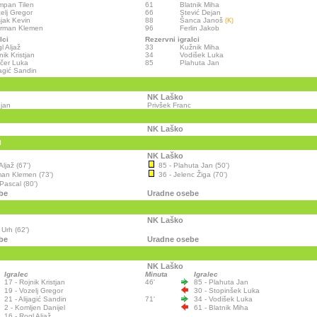
pan Tilen
61
Blatnik Miha
elj Gregor
66
Stević Dejan
jak Kevin
88
Šanca Janoš
(K)
orman Klemen
96
Ferlin Jakob
lci
Rezervni igralci
l Aljaž
33
Kužnik Miha
nik Kristjan
34
Vodišek Luka
čer Luka
85
Plahuta Jan
jagić Sandin
NK Laško
jan
Privšek Franc
NK Laško
I
NK Laško
ljaž (67')
85 - Plahuta Jan (50')
man Klemen (73')
36 - Jelenc Žiga (70')
Pascal (80')
be
Uradne osebe
NK Laško
 Urh (62')
be
Uradne osebe
NK Laško
Igralec
Minuta
Igralec
17 - Rojnik Kristjan
46'
85 - Plahuta Jan
19 - Vozelj Gregor
30 - Stopinšek Luka
21 - Alijagić Sandin
71'
34 - Vodišek Luka
2 - Komljen Danijel
61 - Blatnik Miha
16 - Rogl Aljaž