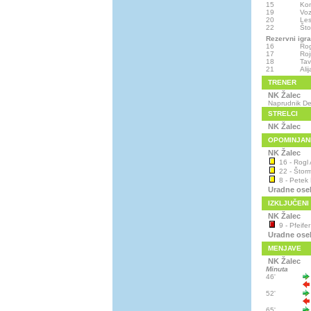
15
Kom
19
Voz
20
Les
22
Št
Rezervni igra
16
Rog
17
Roj
18
Tav
21
Ali
TRENER
NK Žalec
Naprudnik De
STRELCI
NK Žalec
OPOMINJAN
NK Žalec
16 - Rogl A
22 - Štor
8 - Petek 
Uradne ose
IZKLJUČENI
NK Žalec
9 - Pfeifer
Uradne ose
MENJAVE
NK Žalec
Minuta
46'
52'
65'