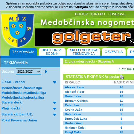
Spletna stran uporablja piškotke za boljšo uporabniško izkušnjo in spremljanja statistike.
Z nadaljno uporabo spletne strani ali klikom na "
Strinjam se
", se strinjate z uporabo piš
DOMOV
|
KONTAKT
|
POVEZAVE
DISCIPLINSKI
SKLEPI VODSTVA
TEKMOVANJA
OBVESTILA
D
SODNIK
TEKMOVANJA
2. Liga mlajši dečki - Skupina A
.: TEKMOVANJA
Rezultati
/
/
Sezona
STATISTIKA EKIPE NK Vransko
2. SML - vzhod
IGRALEC
NASTOPI
M
Aleksić Leon
16
Medobčinska članska liga
Aleksić Tibor
15
Medobčinska mladinska liga
Božič Jaka
16
Medobčinska kadetska liga
Bregant Ognjen
11
Starejši dečki
Čater Jan
12
Mlajši dečki
Cvenk Jaša
15
Starejši cicibani U11
Dolar Peter
2
Drnovšek Luka
9
Pokal Pivovarna Union
Drobež Anej
5
Grabner Tadej
6
Gregl Maks
16