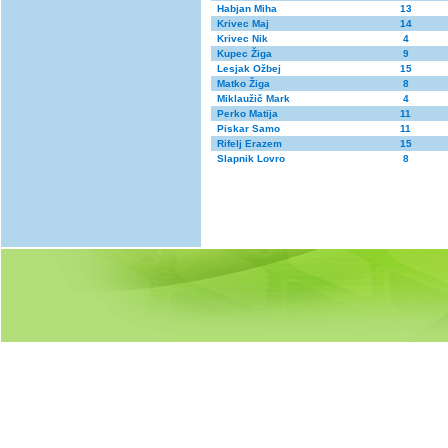
Habjan Miha
13
Krivec Maj
14
Krivec Nik
4
Kupec Žiga
9
Lesjak Ožbej
15
Matko Žiga
8
Miklaužič Mark
4
Perko Matija
11
Piskar Samo
11
Rifelj Erazem
15
Slapnik Lovro
8