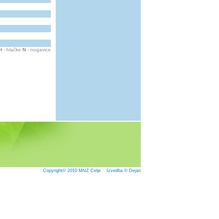
H
- hlačke
N
- nogavice
Copyright© 2010
MNZ Celje
Izvedba © Dejan