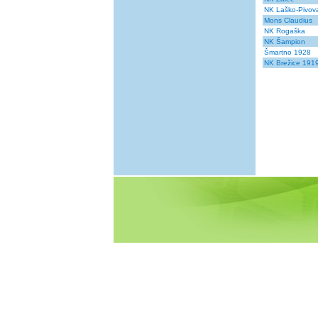
NK Laško-Pivov
Mons Claudius
NK Rogaška
NK Šampion
Šmartno 1928
NK Brežice 191