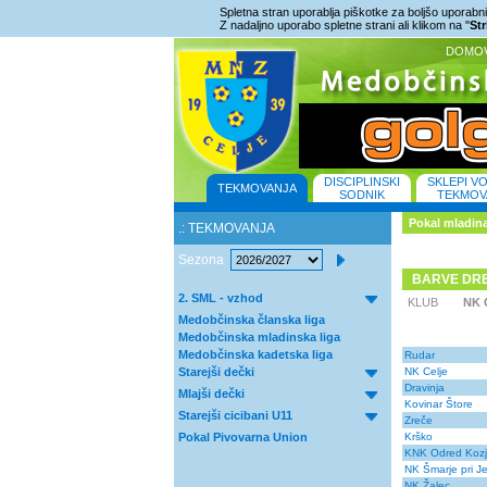
Spletna stran uporablja piškotke za boljšo uporabniš
Z nadaljno uporabo spletne strani ali klikom na "
St
DOMO
DISCIPLINSKI
SKLEPI V
TEKMOVANJA
SODNIK
TEKMOV
Pokal mladin
.: TEKMOVANJA
Sezona
BARVE DR
2. SML - vzhod
KLUB
NK 
Medobčinska članska liga
Medobčinska mladinska liga
Medobčinska kadetska liga
Rudar
Starejši dečki
NK Celje
Dravinja
Mlajši dečki
Kovinar Štore
Starejši cicibani U11
Zreče
Pokal Pivovarna Union
Krško
KNK Odred Koz
NK Šmarje pri J
NK Žalec