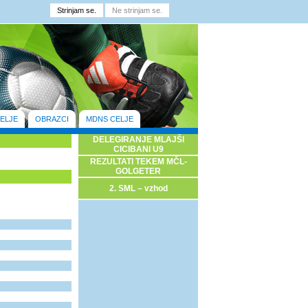
ELJE
OBRAZCI
MDNS CELJE
DELEGIRANJE MLAJŠI
CICIBANI U9
REZULTATI TEKEM MČL-
GOLGETER
2. SML – vzhod