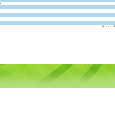
ar
9
M
- majice