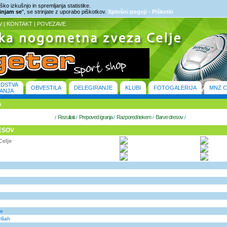
ko izkušnjo in spremljanja statistike.
rinjam se
", se strinjate z uporabo piškotkov.
Splošni pogoji - Piškotki
V
|
KONTAKT
|
POVEZAVE
ODSTVA
OBVESTILA
DELEGIRANJE
KLUBI
FOTOGALERIJA
MNZ C
ANJA
a
Rezultati
Prepoved igranja
Razporedi tekem
Barve dresov
/
/
/
/
/
ESOV
Celje
je
elšah