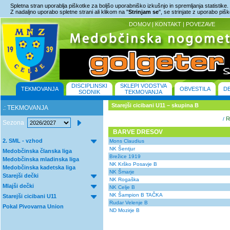
Spletna stran uporablja piškotke za boljšo uporabniško izkušnjo in spremljanja statistike.
Z nadaljno uporabo spletne strani ali klikom na "
Strinjam se
", se strinjate z uporabo piš
DOMOV
|
KONTAKT
|
POVEZAVE
DISCIPLINSKI
SKLEPI VODSTVA
TEKMOVANJA
OBVESTILA
D
SODNIK
TEKMOVANJA
Starejši cicibani U11 – skupina B
.: TEKMOVANJA
Re
/
Sezona
BARVE DRESOV
2. SML - vzhod
Mons Claudius
NK Šentjur
Medobčinska članska liga
Brežice 1919
Medobčinska mladinska liga
NK Krško Posavje B
Medobčinska kadetska liga
NK Šmarje
Starejši dečki
NK Rogaška
Mlajši dečki
NK Celje B
NK Šampion B TAČKA
Starejši cicibani U11
Rudar Velenje B
Pokal Pivovarna Union
ND Mozirje B