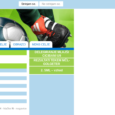
ELJE
OBRAZCI
MDNS CELJE
DELEGIRANJE MLAJŠI
CICIBANI U9
REZULTATI TEKEM MČL-
GOLGETER
2. SML – vzhod
H
- hlačke
N
- nogavice