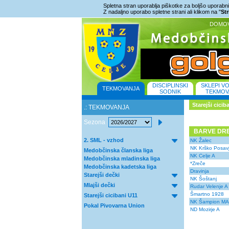
Spletna stran uporablja piškotke za boljšo uporabniš
Z nadaljno uporabo spletne strani ali klikom na "
St
DOMO
DISCIPLINSKI
SKLEPI V
TEKMOVANJA
SODNIK
TEKMOV
Starejši cici
.: TEKMOVANJA
Sezona
BARVE DR
2. SML - vzhod
NK Žalec
NK Krško Posav
Medobčinska članska liga
NK Celje A
Medobčinska mladinska liga
*Zreče
Medobčinska kadetska liga
Dravinja
Starejši dečki
NK Šoštanj
Mlajši dečki
Rudar Velenje A
Šmartno 1928
Starejši cicibani U11
NK Šampion M
Pokal Pivovarna Union
ND Mozirje A