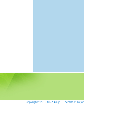
Copyright© 2010
MNZ Celje
Izvedba © Dejan