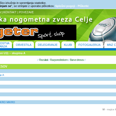
ko izkušnjo in spremljanja statistike.
rinjam se
", se strinjate z uporabo piškotkov.
Splošni pogoji - Piškotki
V
|
KONTAKT
|
POVEZAVE
ODSTVA
OBVESTILA
DELEGIRANJE
KLUBI
FOTOGALERIJA
MNZ C
ANJA
bani U11 – skupina A
Rezultati
Razporedi tekem
Barve dresov
/
/
/
/
ESOV
je A
AKRO MIKRO
M
- majice