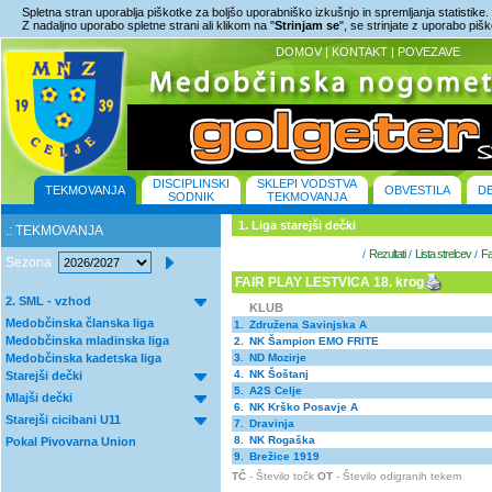
Spletna stran uporablja piškotke za boljšo uporabniško izkušnjo in spremljanja statistike.
Z nadaljno uporabo spletne strani ali klikom na "
Strinjam se
", se strinjate z uporabo piš
DOMOV
|
KONTAKT
|
POVEZAVE
DISCIPLINSKI
SKLEPI VODSTVA
TEKMOVANJA
OBVESTILA
D
SODNIK
TEKMOVANJA
1. Liga starejši dečki
.: TEKMOVANJA
Rezultati
Lista strelcev
Fa
/
/
/
Sezona
FAIR PLAY LESTVICA 18. krog
2. SML - vzhod
KLUB
Medobčinska članska liga
1.
Združena Savinjska A
Medobčinska mladinska liga
2.
NK Šampion EMO FRITE
Medobčinska kadetska liga
3.
ND Mozirje
4.
NK Šoštanj
Starejši dečki
5.
A2S Celje
Mlajši dečki
6.
NK Krško Posavje A
Starejši cicibani U11
7.
Dravinja
8.
NK Rogaška
Pokal Pivovarna Union
9.
Brežice 1919
TČ
- Število točk
OT
- Število odigranih tekem