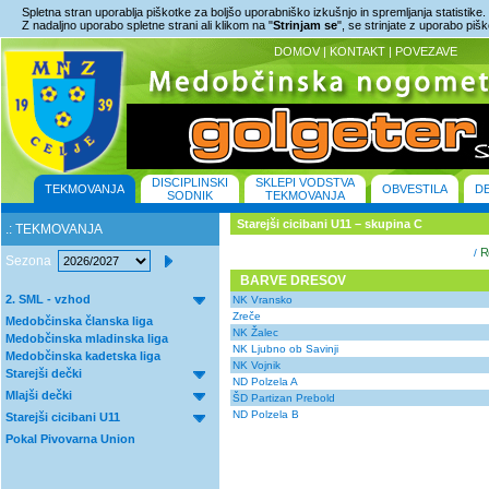
Spletna stran uporablja piškotke za boljšo uporabniško izkušnjo in spremljanja statistike.
Z nadaljno uporabo spletne strani ali klikom na "
Strinjam se
", se strinjate z uporabo piš
DOMOV
|
KONTAKT
|
POVEZAVE
DISCIPLINSKI
SKLEPI VODSTVA
TEKMOVANJA
OBVESTILA
D
SODNIK
TEKMOVANJA
Starejši cicibani U11 – skupina C
.: TEKMOVANJA
Re
/
Sezona
BARVE DRESOV
2. SML - vzhod
NK Vransko
Zreče
Medobčinska članska liga
NK Žalec
Medobčinska mladinska liga
NK Ljubno ob Savinji
Medobčinska kadetska liga
NK Vojnik
Starejši dečki
ND Polzela A
Mlajši dečki
ŠD Partizan Prebold
ND Polzela B
Starejši cicibani U11
Pokal Pivovarna Union