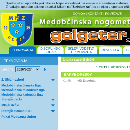
Spletna stran uporablja piškotke za boljšo uporabniško izkušnjo in spremljanja statistike.
Z nadaljno uporabo spletne strani ali klikom na "
Strinjam se
", se strinjate z uporabo piš
DOMOV
|
KONTAKT
|
POVEZAVE
DISCIPLINSKI
SKLEPI VODSTVA
TEKMOVANJA
OBVESTILA
D
SODNIK
TEKMOVANJA
1. Liga starejši dečki
.: TEKMOVANJA
Rezultati
Lista strelcev
Fa
/
/
/
Sezona
BARVE DRESOV
2. SML - vzhod
KLUB
ND Dravinja
Medobčinska članska liga
Medobčinska mladinska liga
Medobčinska kadetska liga
Starejši dečki
Mlajši dečki
Starejši cicibani U11
Pokal Pivovarna Union