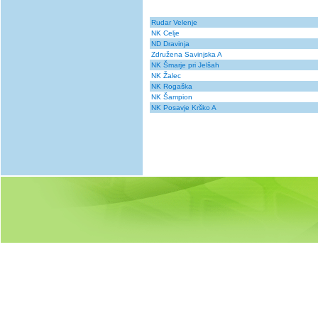
Rudar Velenje
NK Celje
ND Dravinja
Združena Savinjska A
NK Šmarje pri Jelšah
NK Žalec
NK Rogaška
NK Šampion
NK Posavje Krško A