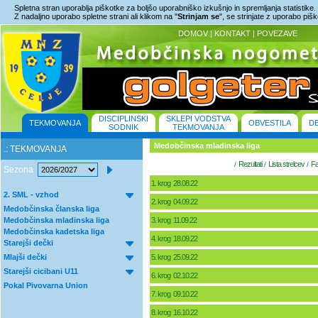
Spletna stran uporablja piškotke za boljšo uporabniško izkušnjo in spremljanja statistike.
Z nadaljno uporabo spletne strani ali klikom na "
Strinjam se
", se strinjate z uporabo piš
DOMOV
|
KONTAKT
|
POVEZAVE
DISCIPLINSKI
SKLEPI VODSTVA
TEKMOVANJA
OBVESTILA
D
SODNIK
TEKMOVANJA
Medobčinska mladinska liga
.: TEKMOVANJA
Rezultati
Lista strelcev
Fa
/
/
/
Sezona
1. krog 28.08.22
2. SML - vzhod
2. krog 04.09.22
Medobčinska članska liga
Medobčinska mladinska liga
3. krog 11.09.22
Medobčinska kadetska liga
4. krog 18.09.22
Starejši dečki
Mlajši dečki
5. krog 25.09.22
Starejši cicibani U11
6. krog 02.10.22
Pokal Pivovarna Union
7. krog 09.10.22
8. krog 16.10.22