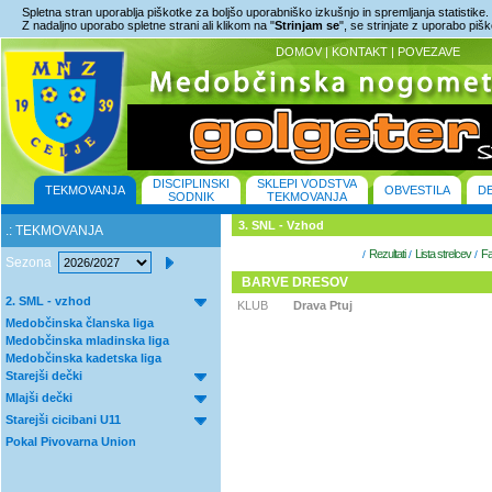
Spletna stran uporablja piškotke za boljšo uporabniško izkušnjo in spremljanja statistike.
Z nadaljno uporabo spletne strani ali klikom na "
Strinjam se
", se strinjate z uporabo piš
DOMOV
|
KONTAKT
|
POVEZAVE
DISCIPLINSKI
SKLEPI VODSTVA
TEKMOVANJA
OBVESTILA
D
SODNIK
TEKMOVANJA
3. SNL - Vzhod
.: TEKMOVANJA
Rezultati
Lista strelcev
Fa
/
/
/
Sezona
BARVE DRESOV
2. SML - vzhod
KLUB
Drava Ptuj
Medobčinska članska liga
Medobčinska mladinska liga
Medobčinska kadetska liga
Starejši dečki
Mlajši dečki
Starejši cicibani U11
Pokal Pivovarna Union