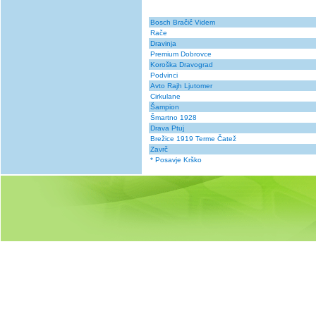
Bosch Bračič Videm
Rače
Dravinja
Premium Dobrovce
Koroška Dravograd
Podvinci
Avto Rajh Ljutomer
Cirkulane
Šampion
Šmartno 1928
Drava Ptuj
Brežice 1919 Terme Čatež
Zavrč
* Posavje Krško