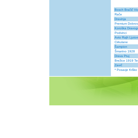
Bosch Bračič V
Rače
Dravinja
Premium Dobro
Koroška Dravog
Podvinci
Avto Rajh Ljuto
Cirkulane
Šampion
Šmartno 1928
Drava Ptuj
Brežice 1919 T
Zavrč
* Posavje Krško