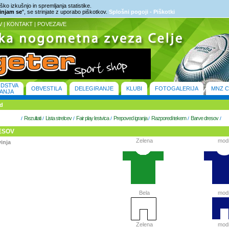
ko izkušnjo in spremljanja statistike.
rinjam se
", se strinjate z uporabo piškotkov.
Splošni pogoji - Piškotki
V
|
KONTAKT
|
POVEZAVE
ODSTVA
OBVESTILA
DELEGIRANJE
KLUBI
FOTOGALERIJA
MNZ C
ANJA
od
Rezultati
Lista strelcev
Fair play lestvica
Prepoved igranja
Razporedi tekem
Barve dresov
/
/
/
/
/
/
/
ESOV
Zelena
mod
inja
Bela
mod
Zelena
mod