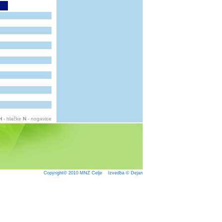
H
- hlačke
N
- nogavice
Copyright© 2010
MNZ Celje
Izvedba © Dejan