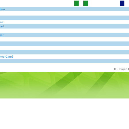
idem
vce
rad
mer
erme Čatež
M
- majice