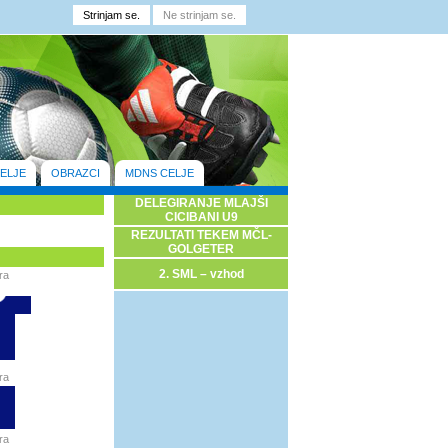
ELJE
OBRAZCI
MDNS CELJE
DELEGIRANJE MLAJŠI
CICIBANI U9
REZULTATI TEKEM MČL-
GOLGETER
2. SML – vzhod
ra
ra
ra