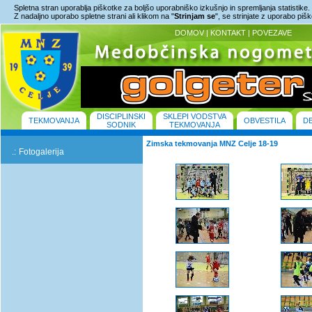
Spletna stran uporablja piškotke za boljšo uporabniško izkušnjo in spremljanja statistike.
Z nadaljno uporabo spletne strani ali klikom na "
Strinjam se
", se strinjate z uporabo piš
DOMOV
|
KONTAKT
|
POVEZAVE
DISCIPLINSKI
SKLEPI VODSTVA
TEKMOVANJA
OBVESTILA
D
SODNIK
TEKMOVANJA
Zimska tekmovanja MNZ Celje 18-19
.:
Fotogalerija