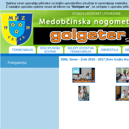
Spletna stran uporablja piškotke za boljšo uporabniško izkušnjo in spremljanja statistike.
Z nadaljno uporabo spletne strani ali klikom na "
Strinjam se
", se strinjate z uporabo piš
DOMOV
|
KONTAKT
|
POVEZAVE
DISCIPLINSKI
SKLEPI VODSTVA
TEKMOVANJA
OBVESTILA
D
SODNIK
TEKMOVANJA
3SNL Sever - žreb 2016 - 2017 (foto Gojko Ku
.:
Fotogalerija