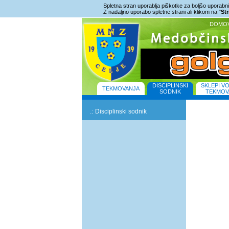
Spletna stran uporablja piškotke za boljšo uporabniš
Z nadaljno uporabo spletne strani ali klikom na "
St
DOMO
DISCIPLINSKI
SKLEPI V
TEKMOVANJA
SODNIK
TEKMOV
.:
Disciplinski sodnik