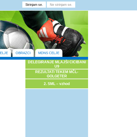
ELJE
OBRAZCI
MDNS CELJE
DELEGIRANJE MLAJŠI CICIBANI
U9
REZULTATI TEKEM MČL-
GOLGETER
2. SML – vzhod