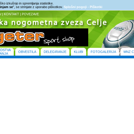
ko izkušnjo in spremljanja statistike.
rinjam se
", se strinjate z uporabo piškotkov.
Splošni pogoji - Piškotki
V
|
KONTAKT
|
POVEZAVE
ODSTVA
OBVESTILA
DELEGIRANJE
KLUBI
FOTOGALERIJA
MNZ C
ANJA