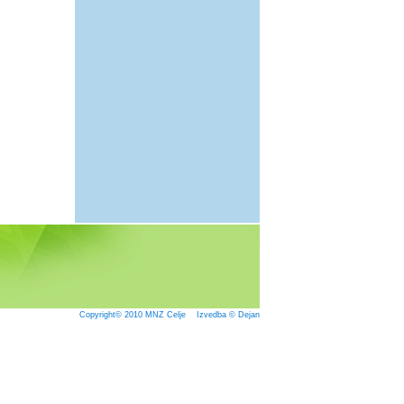
Copyright© 2010
MNZ Celje
Izvedba © Dejan