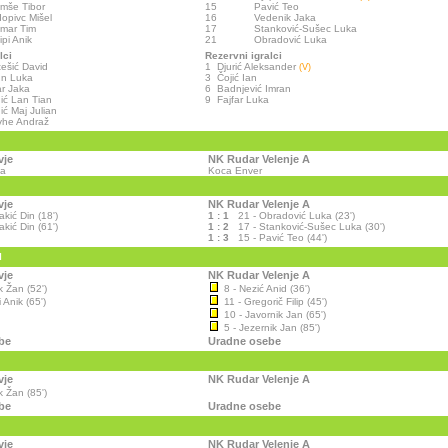
mše Tibor
15
Pavić Teo
opivc Mišel
16
Vedenik Jaka
mar Tim
17
Stanković-Sušec Luka
ipi Anik
21
Obradović Luka
lci
Rezervni igralci
ešić David
1
Djurić Aleksander
(V)
un Luka
3
Čojić Ian
ar Jaka
6
Badnjević Imran
ić Lan Tian
9
Fajfar Luka
ić Maj Julian
vhe Andraž
vje
NK Rudar Velenje A
ha
Koca Enver
vje
NK Rudar Velenje A
akić Din (18')
1 : 1
21 - Obradović Luka (23')
akić Din (61')
1 : 2
17 - Stanković-Sušec Luka (30')
1 : 3
15 - Pavić Teo (44')
I
vje
NK Rudar Velenje A
k Žan (52')
8 - Nezić Anid (36')
 Anik (65')
11 - Gregorič Filip (45')
10 - Javornik Jan (65')
5 - Jezernik Jan (85')
be
Uradne osebe
vje
NK Rudar Velenje A
k Žan (85')
be
Uradne osebe
vje
NK Rudar Velenje A