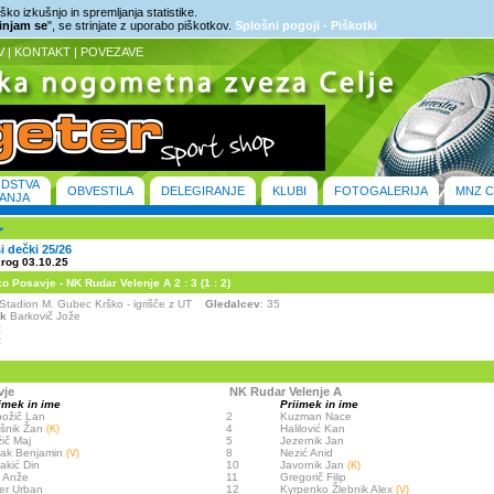
ko izkušnjo in spremljanja statistike.
rinjam se
", se strinjate z uporabo piškotkov.
Splošni pogoji - Piškotki
V
|
KONTAKT
|
POVEZAVE
ODSTVA
OBVESTILA
DELEGIRANJE
KLUBI
FOTOGALERIJA
MNZ C
ANJA
ši dečki 25/26
krog 03.10.25
 Posavje - NK Rudar Velenje A 2 : 3 (1 : 2)
- Stadion M. Gubec Krško - igrišče z UT
Gledalcev
: 35
ik
Barkovič Jože
:
:
vje
NK Rudar Velenje A
imek in ime
Priimek in ime
božič Lan
2
Kuzman Nace
šnik Žan
4
Halilović Kan
(K)
ič Maj
5
Jezernik Jan
jak Benjamin
8
Nezić Anid
(V)
akić Din
10
Javornik Jan
(K)
 Anže
11
Gregorič Filip
er Urban
12
Kyrpenko Žlebnik Alex
(V)