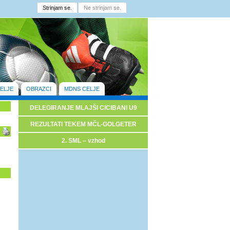
ELJE
OBRAZCI
MDNS CELJE
DELEGIRANJE MLAJŠI CICIBANI U9
REZULTATI TEKEM MČL-GOLGETER
2. SML – vzhod