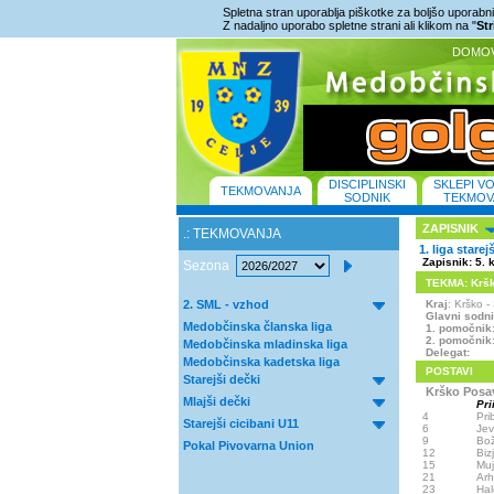
Spletna stran uporablja piškotke za boljšo uporabniš
Z nadaljno uporabo spletne strani ali klikom na "
St
DOMO
DISCIPLINSKI
SKLEPI V
TEKMOVANJA
SODNIK
TEKMOV
ZAPISNIK
.: TEKMOVANJA
1. liga starej
Zapisnik: 5. 
Sezona
TEKMA: Krško
2. SML - vzhod
Kraj
: Krško 
Glavni sodn
Medobčinska članska liga
1. pomočnik
2. pomočnik
Medobčinska mladinska liga
Delegat:
Medobčinska kadetska liga
POSTAVI
Starejši dečki
Krško Posa
Mlajši dečki
Pri
4
Pri
Starejši cicibani U11
6
Jev
9
Bož
Pokal Pivovarna Union
12
Biz
15
Muj
21
Arh
23
Hal