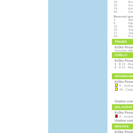
25
Bro
26
Vod
29
Kro
49
Ćat
Rezervni igra
2
Mat
8
Klj
16
Mil
20
Jag
27
Jag
28
Po
TRENER
Krško Posa
Drnovšek Mi
STRELCI
Krško Posa
1 : 0
15 - Muj
2 : 3
15 - Muj
OPOMINJAN
Krško Posa
6 - Jevšni
49 - Ćatipi
Uradne ose
IZKLJUČENI
Krško Posa
6 - Jevšni
Uradne ose
MENJAVE
Krško Posa