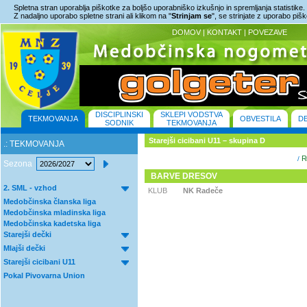
Spletna stran uporablja piškotke za boljšo uporabniško izkušnjo in spremljanja statistike.
Z nadaljno uporabo spletne strani ali klikom na "
Strinjam se
", se strinjate z uporabo piš
DOMOV
|
KONTAKT
|
POVEZAVE
DISCIPLINSKI
SKLEPI VODSTVA
TEKMOVANJA
OBVESTILA
D
SODNIK
TEKMOVANJA
Starejši cicibani U11 – skupina D
.: TEKMOVANJA
Re
/
Sezona
BARVE DRESOV
2. SML - vzhod
KLUB
NK Radeče
Medobčinska članska liga
Medobčinska mladinska liga
Medobčinska kadetska liga
Starejši dečki
Mlajši dečki
Starejši cicibani U11
Pokal Pivovarna Union