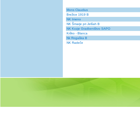
Mons Claudius
Brežice 1919 B
NK Imeno
NK Šmarje pri Jelšah B
NK Kozje Gradbeništvo SAPO
Krško - Blanca
Nk Rogaška B
NK Radeče