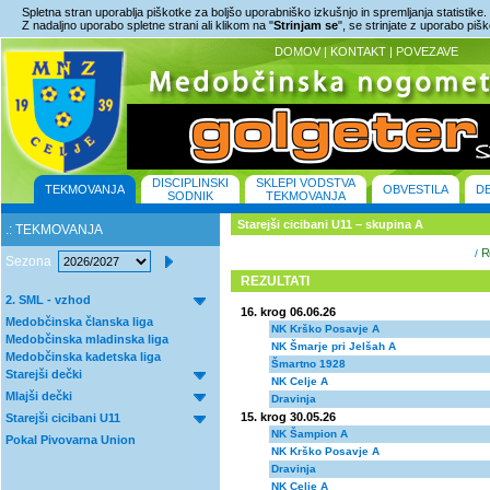
Spletna stran uporablja piškotke za boljšo uporabniško izkušnjo in spremljanja statistike.
Z nadaljno uporabo spletne strani ali klikom na "
Strinjam se
", se strinjate z uporabo piš
DOMOV
|
KONTAKT
|
POVEZAVE
DISCIPLINSKI
SKLEPI VODSTVA
TEKMOVANJA
OBVESTILA
D
SODNIK
TEKMOVANJA
Starejši cicibani U11 – skupina A
.: TEKMOVANJA
Re
/
Sezona
REZULTATI
2. SML - vzhod
16. krog 06.06.26
Medobčinska članska liga
NK Krško Posavje A
Medobčinska mladinska liga
NK Šmarje pri Jelšah A
Medobčinska kadetska liga
Šmartno 1928
Starejši dečki
NK Celje A
Mlajši dečki
Dravinja
15. krog 30.05.26
Starejši cicibani U11
NK Šampion A
Pokal Pivovarna Union
NK Krško Posavje A
Dravinja
NK Celje A