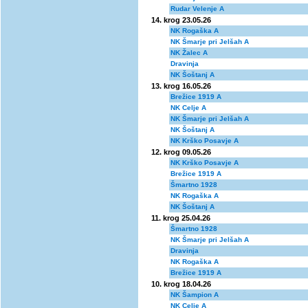
Rudar Velenje A
14. krog 23.05.26
NK Rogaška A
NK Šmarje pri Jelšah A
NK Žalec A
Dravinja
NK Šoštanj A
13. krog 16.05.26
Brežice 1919 A
NK Celje A
NK Šmarje pri Jelšah A
NK Šoštanj A
NK Krško Posavje A
12. krog 09.05.26
NK Krško Posavje A
Brežice 1919 A
Šmartno 1928
NK Rogaška A
NK Šoštanj A
11. krog 25.04.26
Šmartno 1928
NK Šmarje pri Jelšah A
Dravinja
NK Rogaška A
Brežice 1919 A
10. krog 18.04.26
NK Šampion A
NK Celje A