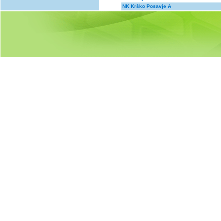
NK Krško Posavje A