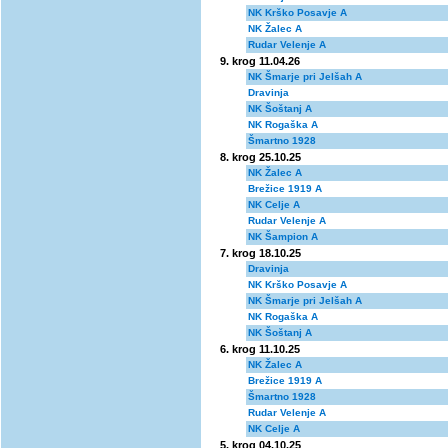
NK Krško Posavje A
NK Žalec A
Rudar Velenje A
9. krog 11.04.26
NK Šmarje pri Jelšah A
Dravinja
NK Šoštanj A
NK Rogaška A
Šmartno 1928
8. krog 25.10.25
NK Žalec A
Brežice 1919 A
NK Celje A
Rudar Velenje A
NK Šampion A
7. krog 18.10.25
Dravinja
NK Krško Posavje A
NK Šmarje pri Jelšah A
NK Rogaška A
NK Šoštanj A
6. krog 11.10.25
NK Žalec A
Brežice 1919 A
Šmartno 1928
Rudar Velenje A
NK Celje A
5. krog 04.10.25