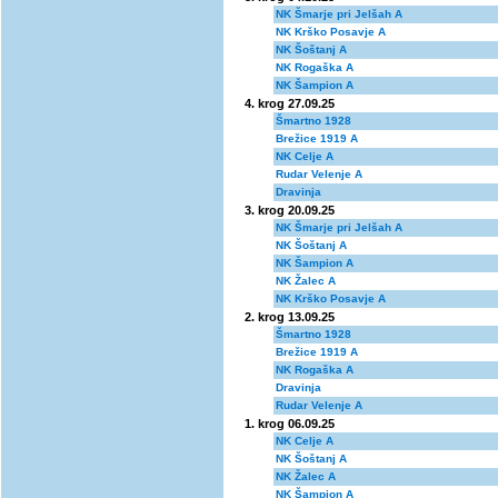
NK Šmarje pri Jelšah A
NK Krško Posavje A
NK Šoštanj A
NK Rogaška A
NK Šampion A
4. krog 27.09.25
Šmartno 1928
Brežice 1919 A
NK Celje A
Rudar Velenje A
Dravinja
3. krog 20.09.25
NK Šmarje pri Jelšah A
NK Šoštanj A
NK Šampion A
NK Žalec A
NK Krško Posavje A
2. krog 13.09.25
Šmartno 1928
Brežice 1919 A
NK Rogaška A
Dravinja
Rudar Velenje A
1. krog 06.09.25
NK Celje A
NK Šoštanj A
NK Žalec A
NK Šampion A