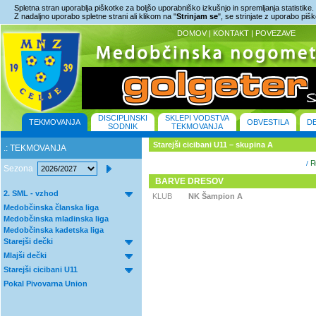
Spletna stran uporablja piškotke za boljšo uporabniško izkušnjo in spremljanja statistike.
Z nadaljno uporabo spletne strani ali klikom na "
Strinjam se
", se strinjate z uporabo piš
DOMOV
|
KONTAKT
|
POVEZAVE
DISCIPLINSKI
SKLEPI VODSTVA
TEKMOVANJA
OBVESTILA
D
SODNIK
TEKMOVANJA
Starejši cicibani U11 – skupina A
.: TEKMOVANJA
Re
/
Sezona
BARVE DRESOV
2. SML - vzhod
KLUB
NK Šampion A
Medobčinska članska liga
Medobčinska mladinska liga
Medobčinska kadetska liga
Starejši dečki
Mlajši dečki
Starejši cicibani U11
Pokal Pivovarna Union