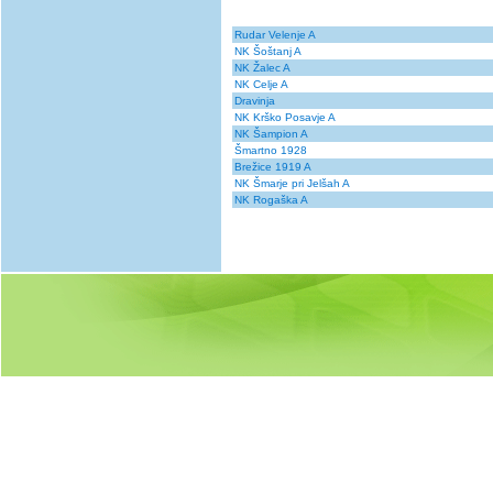
Rudar Velenje A
NK Šoštanj A
NK Žalec A
NK Celje A
Dravinja
NK Krško Posavje A
NK Šampion A
Šmartno 1928
Brežice 1919 A
NK Šmarje pri Jelšah A
NK Rogaška A