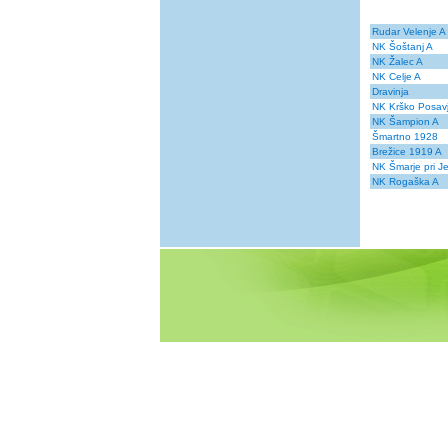
Rudar Velenje A
NK Šoštanj A
NK Žalec A
NK Celje A
Dravinja
NK Krško Posav
NK Šampion A
Šmartno 1928
Brežice 1919 A
NK Šmarje pri J
NK Rogaška A