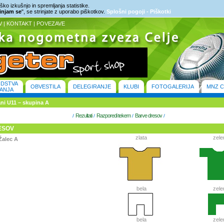
ko izkušnjo in spremljanja statistike.
rinjam se
", se strinjate z uporabo piškotkov.
Splošni pogoji - Piškotki
V
|
KONTAKT
|
POVEZAVE
ODSTVA
OBVESTILA
DELEGIRANJE
KLUBI
FOTOGALERIJA
MNZ C
ANJA
bani U11 – skupina A
Rezultati
Razporedi tekem
Barve dresov
/
/
/
/
ESOV
zlata
zele
Žalec A
bela
zele
bela
zele