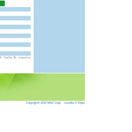
H
- hlačke
N
- nogavice
Copyright© 2010
MNZ Celje
Izvedba © Dejan