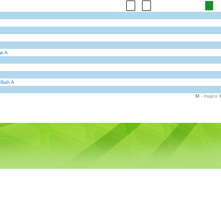
je A
elšah A
M
- majice