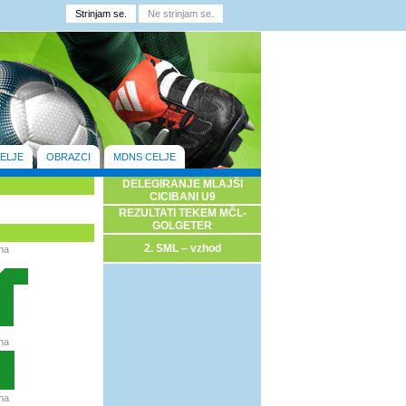
ELJE
OBRAZCI
MDNS CELJE
DELEGIRANJE MLAJŠI
CICIBANI U9
REZULTATI TEKEM MČL-
GOLGETER
2. SML – vzhod
na
na
na