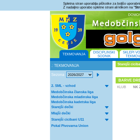
Spletna stran uporablja piškotke za boljšo uporabniš
Z nadaljno uporabo spletne strani ali klikom na "
St
DOMO
DISCIPLINSKI
SKLEPI V
TEKMOVANJA
SODNIK
TEKMOV
Starejši cici
.: TEKMOVANJA
Sezona
BARVE DR
2. SML - vzhod
KLUB
NK 
Medobčinska članska liga
Medobčinska mladinska liga
Medobčinska kadetska liga
Starejši dečki
Mlajši dečki
Starejši cicibani U11
Pokal Pivovarna Union